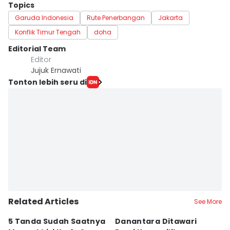
Topics
Garuda Indonesia
Rute Penerbangan
Jakarta
Konflik Timur Tengah
doha
Editorial Team
Editor
Jujuk Ernawati
Tonton lebih seru di
Related Articles
See More
5 Tanda Sudah Saatnya
Danantara Ditawari
I