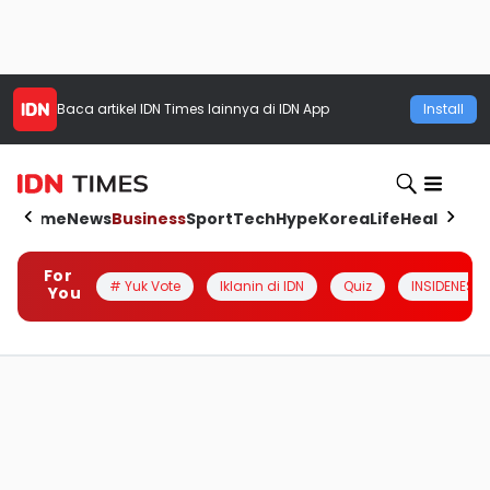
Baca artikel
IDN Times
lainnya di IDN App
Install
Home
News
Business
Sport
Tech
Hype
Korea
Life
Health
Aut
For
# Yuk Vote
Iklanin di IDN
Quiz
INSIDENESIA
You