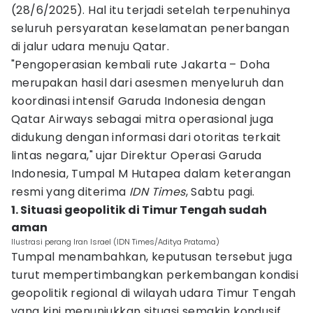
(28/6/2025). Hal itu terjadi setelah terpenuhinya
seluruh persyaratan keselamatan penerbangan
di jalur udara menuju Qatar.
"Pengoperasian kembali rute Jakarta – Doha
merupakan hasil dari asesmen menyeluruh dan
koordinasi intensif Garuda Indonesia dengan
Qatar Airways sebagai mitra operasional juga
didukung dengan informasi dari otoritas terkait
lintas negara," ujar Direktur Operasi Garuda
Indonesia, Tumpal M Hutapea dalam keterangan
resmi yang diterima
IDN Times
, Sabtu pagi.
1. Situasi geopolitik di Timur Tengah sudah
aman
Ilustrasi perang Iran Israel (IDN Times/Aditya Pratama)
Tumpal menambahkan, keputusan tersebut juga
turut mempertimbangkan perkembangan kondisi
geopolitik regional di wilayah udara Timur Tengah
yang kini menunjukkan situasi semakin kondusif.