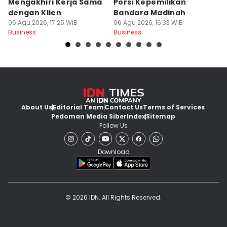
Mengakhiri Kerja Sama
Porsi Kepemilikan
M
dengan Klien
Bandara Madinah
J
06 Agu 2026, 17:25 WIB
06 Agu 2026, 16:33 WIB
06
Business
Business
Bu
About Us
Editorial Team
Contact Us
Terms of Services
Pedoman Media Siber
Index
Sitemap
Follow Us
Download
© 2026 IDN. All Rights Reserved.