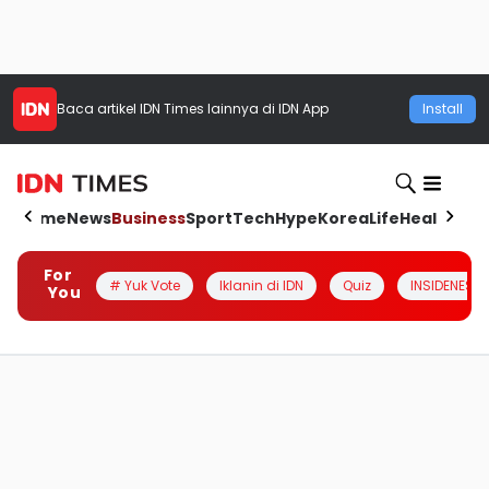
Baca artikel
IDN Times
lainnya di IDN App
Install
Home
News
Business
Sport
Tech
Hype
Korea
Life
Health
Aut
For
# Yuk Vote
Iklanin di IDN
Quiz
INSIDENESIA
You