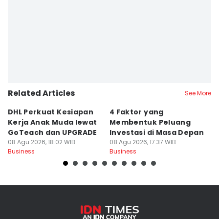
Related Articles
See More
DHL Perkuat Kesiapan
4 Faktor yang
W
Kerja Anak Muda lewat
Membentuk Peluang
N
GoTeach dan UPGRADE
Investasi di Masa Depan
K
08 Agu 2026, 18:02 WIB
08 Agu 2026, 17:37 WIB
08
Business
Business
Bu