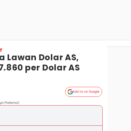
y
a Lawan Dolar AS,
7.860 per Dolar AS
Add Us on Google
tya Pratama)