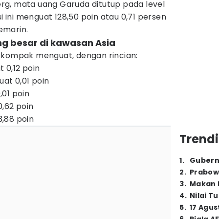
g, mata uang Garuda ditutup pada level
isi ini menguat 128,50 poin atau 0,71 persen
emarin.
ng besar di kawasan Asia
 kompak menguat, dengan rincian:
 0,12 poin
uat 0,01 poin
01 poin
,62 poin
,88 poin
Trendi
1
.
Gubern
2
.
Prabow
3
.
Makan B
4
.
Nilai T
5
.
17 Agus