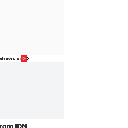
ih seru di
from IDN