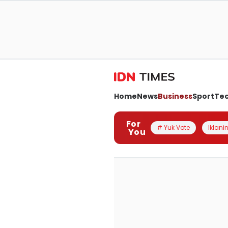
Home
News
Business
Sport
Te
For
# Yuk Vote
Iklanin
You