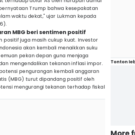
t terhadap dolar AS oleh harapan damai
 pernyataan Trump bahwa kesepakatan
dalam waktu dekat," ujar Lukman kepada
6).
an MBG beri sentimen positif
 positif juga masih cukup kuat. Investor
Indonesia akan kembali menaikkan suku
temuan pekan depan guna menjaga
Tonton leb
ah dan mengendalikan tekanan inflasi impor.
i potensi pengurangan kembali anggaran
is (MBG) turut dipandang positif oleh
tensi mengurangi tekanan terhadap fiskal
More 