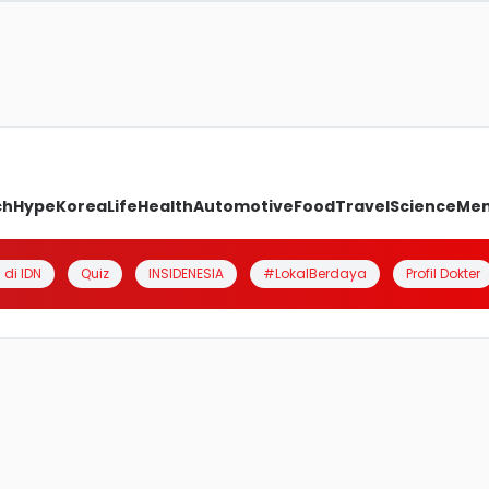
ch
Hype
Korea
Life
Health
Automotive
Food
Travel
Science
Me
 di IDN
Quiz
INSIDENESIA
#LokalBerdaya
Profil Dokter