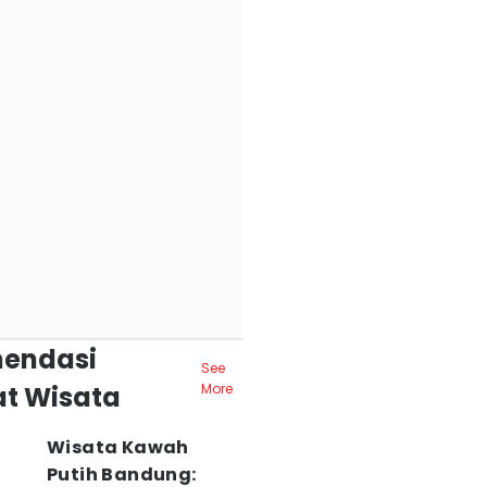
endasi
See
t Wisata
More
Wisata Kawah
Putih Bandung: