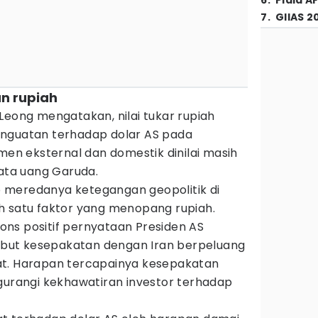
6
.
Piala A
7
.
GIIAS 2
n rupiah
Leong mengatakan, nilai tukar rupiah
enguatan terhadap dolar AS pada
imen eksternal dan domestik dinilai masih
ta uang Garuda.
 meredanya ketegangan geopolitik di
h satu faktor yang menopang rupiah.
ns positif pernyataan Presiden AS
but kesepakatan dengan Iran berpeluang
at. Harapan tercapainya kesepakatan
ngurangi kekhawatiran investor terhadap