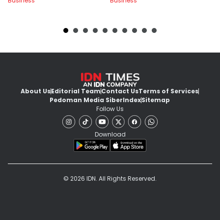
Business
Business
Bu
About Us
Editorial Team
Contact Us
Terms of Services
Pedoman Media Siber
Index
Sitemap
Follow Us
Download
© 2026 IDN. All Rights Reserved.