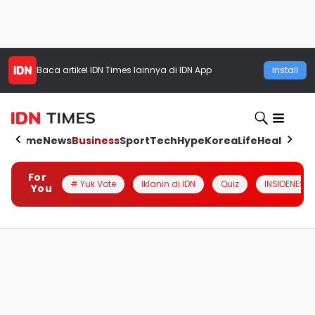
Baca artikel
IDN Times
lainnya di IDN App
Install
Home
News
Business
Sport
Tech
Hype
Korea
Life
Health
Aut
For
# Yuk Vote
Iklanin di IDN
Quiz
INSIDENESIA
You