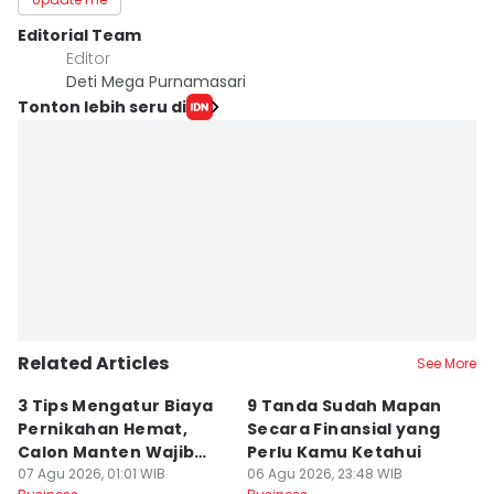
Editorial Team
Editor
Deti Mega Purnamasari
Tonton lebih seru di
Related Articles
See More
3 Tips Mengatur Biaya
9 Tanda Sudah Mapan
P
Pernikahan Hemat,
Secara Finansial yang
D
Calon Manten Wajib
Perlu Kamu Ketahui
S
Nyimak!
07 Agu 2026, 01:01 WIB
06 Agu 2026, 23:48 WIB
06