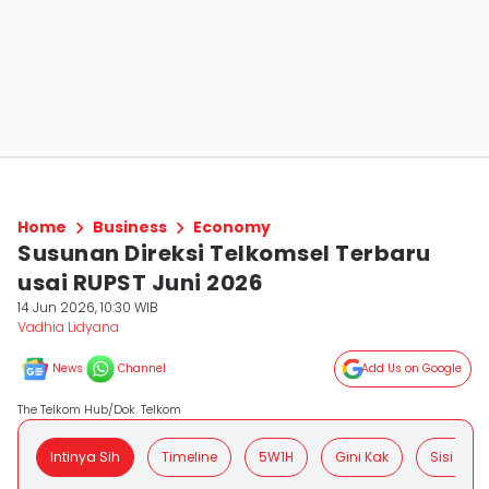
Home
Business
Economy
Susunan Direksi Telkomsel Terbaru
usai RUPST Juni 2026
14 Jun 2026, 10:30 WIB
Vadhia Lidyana
News
Channel
Add Us on Google
The Telkom Hub/Dok. Telkom
Intinya Sih
Timeline
5W1H
Gini Kak
Sisi Posit