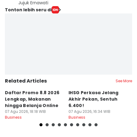
Jujuk Ernawati
Tonton lebih seru di
Related Articles
See More
Daftar Promo 8.8 2026
IHSG Perkasa Jelang
D
Lengkap, Makanan
Akhir Pekan, Sentuh
T
hingga Belanja Online
6.400!
A
07 Agu 2026, 18:18 WIB
07 Agu 2026, 16:34 WIB
T
07
Business
Business
Bu