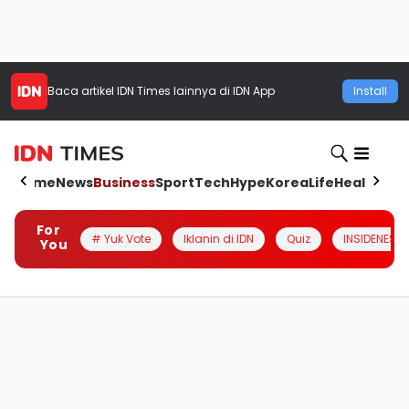
Baca artikel
IDN Times
lainnya di IDN App
Install
Home
News
Business
Sport
Tech
Hype
Korea
Life
Health
Aut
For
# Yuk Vote
Iklanin di IDN
Quiz
INSIDENESIA
You