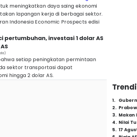
untuk meningkatkan daya saing ekonomi
takan lapangan kerja di berbagai sektor.
oran Indonesia Economic Prospects edisi
nci pertumbuhan, investasi 1 dolar AS
 AS
ida)
ahwa setiap peningkatan permintaan
ada sektor transportasi dapat
mi hingga 2 dolar AS.
Trendi
1
.
Gubern
2
.
Prabow
3
.
Makan B
4
.
Nilai T
5
.
17 Agus