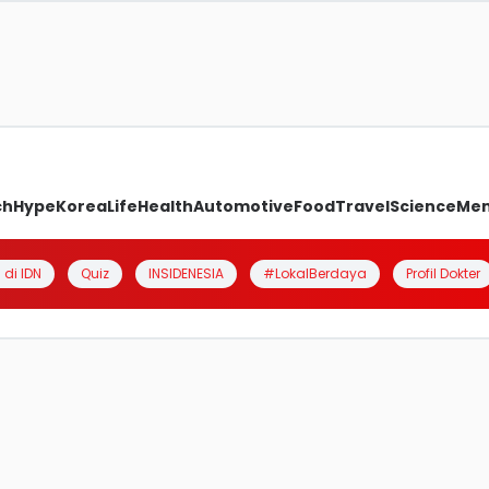
ch
Hype
Korea
Life
Health
Automotive
Food
Travel
Science
Me
 di IDN
Quiz
INSIDENESIA
#LokalBerdaya
Profil Dokter