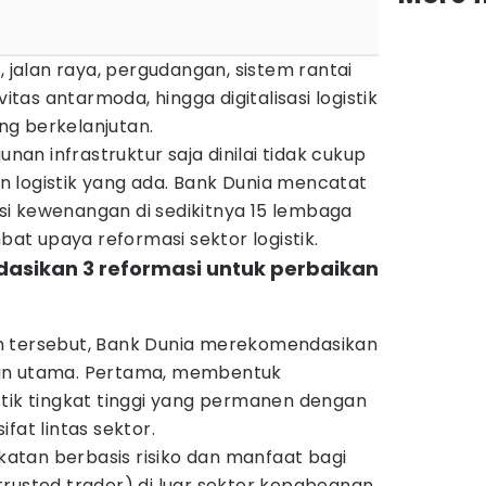
alan raya, pergudangan, sistem rantai
vitas antarmoda, hingga digitalisasi logistik
g berkelanjutan.
n infrastruktur saja dinilai tidak cukup
 logistik yang ada. Bank Dunia mencatat
i kewenangan di sedikitnya 15 lembaga
t upaya reformasi sektor logistik.
dasikan 3 reformasi untuk perbaikan
n tersebut, Bank Dunia merekomendasikan
an utama. Pertama, membentuk
stik tingkat tinggi yang permanen dengan
fat lintas sektor.
tan berbasis risiko dan manfaat bagi
rusted trader) di luar sektor kepabeanan