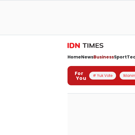
Home
News
Business
Sport
Te
For
# Yuk Vote
Iklanin
You