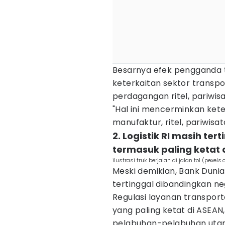
Besarnya efek pengganda 
keterkaitan sektor transpo
perdagangan ritel, pariwi
"Hal ini mencerminkan ket
manufaktur, ritel, pariwisa
2. Logistik RI masih ter
termasuk paling ketat 
ilustrasi truk berjalan di jalan tol (pexel
Meski demikian, Bank Dunia 
tertinggal dibandingkan n
Regulasi layanan transporta
yang paling ketat di ASEA
pelabuhan-pelabuhan utam