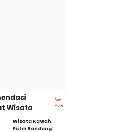
endasi
See
t Wisata
More
Wisata Kawah
Putih Bandung: