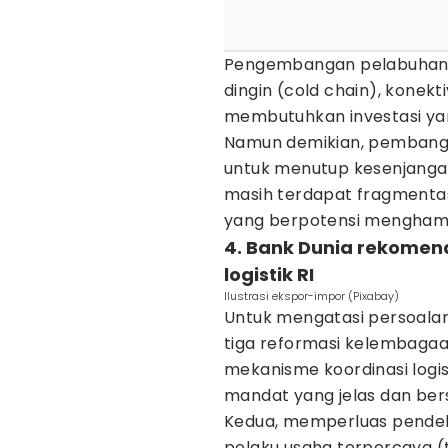
Pengembangan pelabuhan, j
dingin (cold chain), konekti
membutuhkan investasi yan
Namun demikian, pembanguna
untuk menutup kesenjangan
masih terdapat fragmentas
yang berpotensi menghamba
4. Bank Dunia rekomen
logistik RI
Ilustrasi ekspor-impor (Pixabay)
Untuk mengatasi persoala
tiga reformasi kelembaga
mekanisme koordinasi logi
mandat yang jelas dan bersi
Kedua, memperluas pendeka
pelaku usaha terpercaya (t