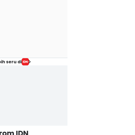
ih seru di
from IDN