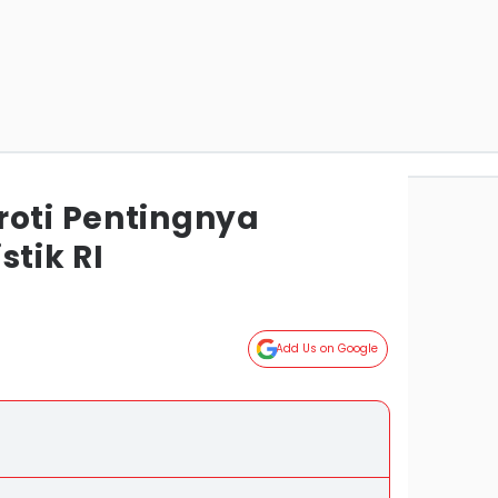
roti Pentingnya
stik RI
Add Us on Google