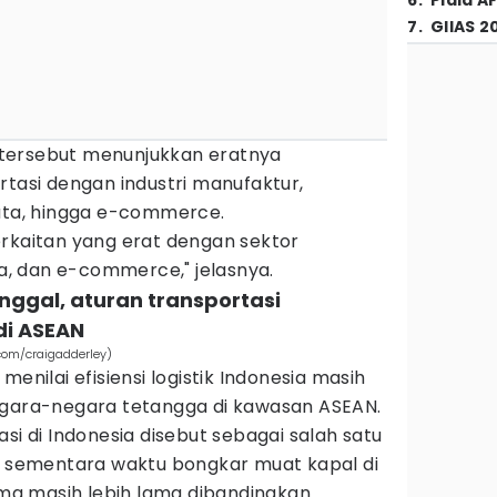
6
.
Piala A
7
.
GIIAS 2
tersebut menunjukkan eratnya
rtasi dengan industri manufaktur,
sata, hingga e-commerce.
erkaitan yang erat dengan sektor
ta, dan e-commerce," jelasnya.
tinggal, aturan transportasi
di ASEAN
s.com/craigadderley)
menilai efisiensi logistik Indonesia masih
egara-negara tetangga di kawasan ASEAN.
si di Indonesia disebut sebagai salah satu
N, sementara waktu bongkar muat kapal di
a masih lebih lama dibandingkan