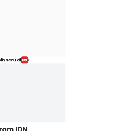
ih seru di
from IDN