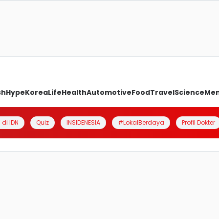
ch
Hype
Korea
Life
Health
Automotive
Food
Travel
Science
Me
 di IDN
Quiz
INSIDENESIA
#LokalBerdaya
Profil Dokter