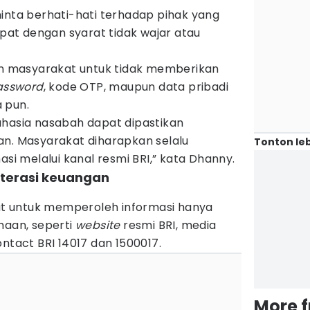
inta berhati-hati terhadap pihak yang
at dengan syarat tidak wajar atau
kan masyarakat untuk tidak memberikan
assword
, kode OTP, maupun data pribadi
 pun.
ahasia nasabah dapat dipastikan
an. Masyarakat diharapkan selalu
Tonton leb
asi melalui kanal resmi BRI,” kata Dhanny.
literasi keuangan
 untuk memperoleh informasi hanya
haan, seperti
website
resmi BRI, media
ontact BRI 14017 dan 1500017.
More 