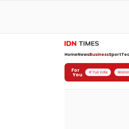
Home
News
Business
Sport
Te
For
# Yuk Vote
Iklanin
You