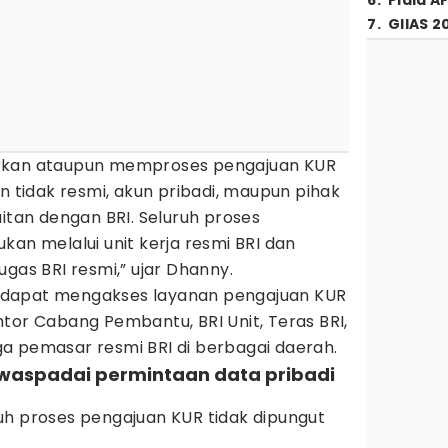
6
.
Piala A
7
.
GIIAS 2
rkan ataupun memproses pengajuan KUR
an tidak resmi, akun pribadi, maupun pihak
aitan dengan BRI. Seluruh proses
kan melalui unit kerja resmi BRI dan
ugas BRI resmi,” ujar Dhanny.
 dapat mengakses layanan pengajuan KUR
tor Cabang Pembantu, BRI Unit, Teras BRI,
a pemasar resmi BRI di berbagai daerah.
 waspadai permintaan data pribadi
uh proses pengajuan KUR tidak dipungut