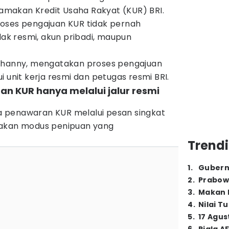
makan Kredit Usaha Rakyat (KUR) BRI.
oses pengajuan KUR tidak pernah
idak resmi, akun pribadi, maupun
 Dhanny, mengatakan proses pengajuan
 unit kerja resmi dan petugas resmi BRI.
uan KUR hanya melalui jalur resmi
 penawaran KUR melalui pesan singkat
pakan modus penipuan yang
Trendi
1
.
Gubern
2
.
Prabow
3
.
Makan B
4
.
Nilai T
5
.
17 Agus