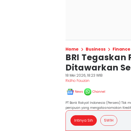
Home
Business
Finance
BRI Tegaskan 
Ditawarkan Se
18 Mei 2026, 18:23 WIB
Ridho Fauzan
News
Channel
PT Bank Rakyat Indonesia (Persero) Tb
penipuan yang mengatasnamakan Kredit U
Intinya Sih
5W1H