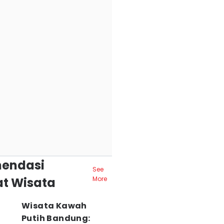
endasi
See
t Wisata
More
Wisata Kawah
Putih Bandung: