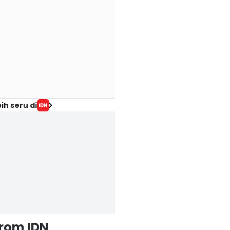
ih seru di
from IDN