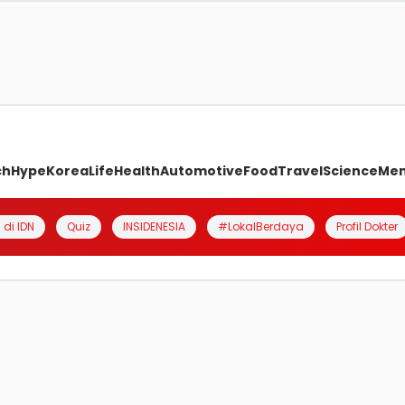
ch
Hype
Korea
Life
Health
Automotive
Food
Travel
Science
Me
 di IDN
Quiz
INSIDENESIA
#LokalBerdaya
Profil Dokter