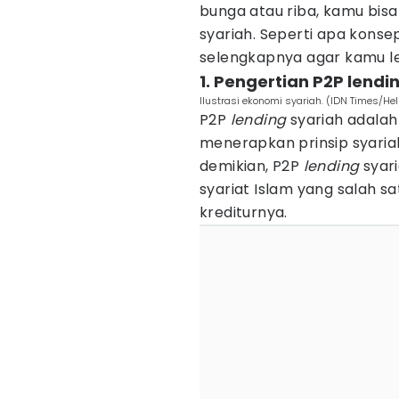
bunga atau riba, kamu bi
syariah. Seperti apa kons
selengkapnya agar kamu l
1. Pengertian P2P lendi
Ilustrasi ekonomi syariah. (IDN Times/He
P2P
lending
syariah adalah
menerapkan prinsip syari
demikian, P2P
lending
syari
syariat Islam yang salah s
krediturnya.