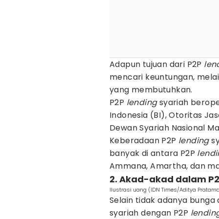
Adapun tujuan dari P2P
len
mencari keuntungan, mela
yang membutuhkan.
P2P
lending
syariah berope
Indonesia (BI), Otoritas 
Dewan Syariah Nasional Maj
Keberadaan P2P
lending
sy
banyak di antara P2P
lend
Ammana, Amartha, dan mas
2. Akad-akad dalam P2
Ilustrasi uang (IDN Times/Aditya Pratam
Selain tidak adanya bung
syariah dengan P2P
lendin