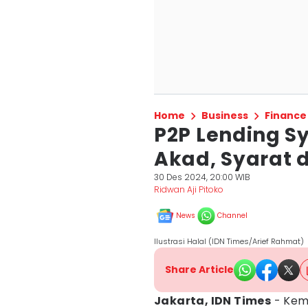
Home
Business
Finance
P2P Lending Sy
Akad, Syarat 
30 Des 2024, 20:00 WIB
Ridwan Aji Pitoko
News
Channel
Ilustrasi Halal (IDN Times/Arief Rahmat)
Share Article
Jakarta, IDN Times
- Kem