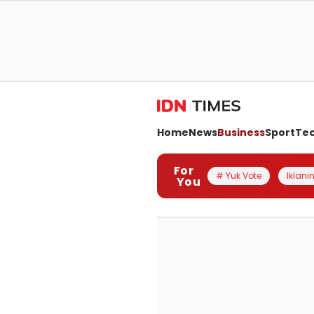
Home
News
Business
Sport
Te
For
# Yuk Vote
Iklanin
You