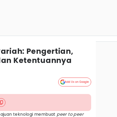
ariah: Pengertian,
dan Ketentuannya
Add Us on Google
ajuan teknologi membuat
peer to peer