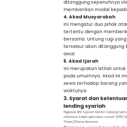
ditanggung sepenuhnya ol
memberikan modal kepada
4. Akad Musyarakah
Ini mengatur dua pihak ata
tertentu dengan memberi
bersama. Untung rugi yan
tersebut akan ditanggung 
awal.
5. Akad Ijarah
Ini merupakan istilah unt
pada umumnya. Akad ini 
sewa terhadap barang yang
waktunya.
3. Syarat dan ketentu
lending syariah
Pegawai BNI Syariah Kantor Cabang Sem
informasi kredit pemilikan rumah (KPR) a
Times/Dhana Kencana