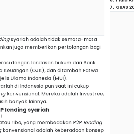
6
.
Piala A
7
.
GIIAS 2
ding
syariah adalah tidak semata-mata
inkan juga memberikan pertolongan bagi
rasi dengan landasan hukum dari Bank
Jasa Keuangan (OJK), dan ditambah Fatwa
elis Ulama Indonesia (MUI).
ariah di Indonesia pun saat ini cukup
ing
konvensional. Mereka adalah Investree,
ih banyak lainnya.
P lending syariah
a)
a atau riba, yang membedakan P2P
lending
g
konvensional adalah keberadaan konsep