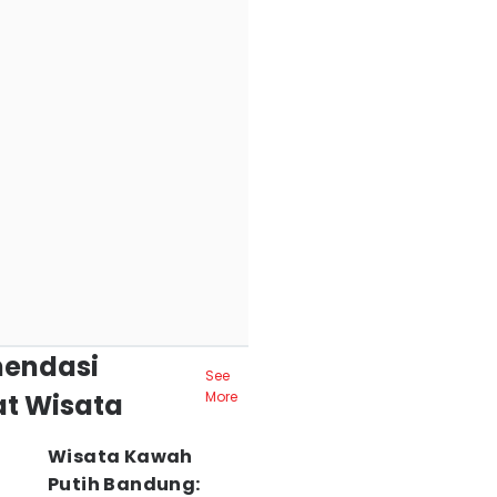
endasi
See
t Wisata
More
Wisata Kawah
Putih Bandung: