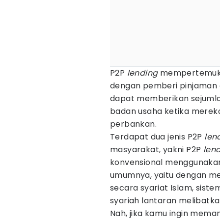
P2P
lending
mempertemukan
dengan pemberi pinjaman al
dapat memberikan sejumla
badan usaha ketika mereka
perbankan.
Terdapat dua jenis P2P
len
masyarakat, yakni P2P
len
konvensional menggunaka
umumnya, yaitu dengan memb
secara syariat Islam, siste
syariah lantaran melibatka
Nah, jika kamu ingin mem