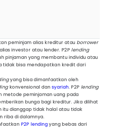
 peminjam alias kreditur atau
borrower
ias investor atau lender. P2P
lending
h pinjaman yang membantu individu atau
 tidak bisa mendapatkan kredit dari
ding
yang bisa dimanfaatkan oleh
ding
konvensional dan
syariah
. P2P
lending
n metode peminjaman uang pada
erikan bunga bagi kreditur. Jika dilihat
m itu dianggap tidak halal atau tidak
n riba di dalamnya.
anfaatkan
P2P lending
yang bebas dari