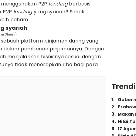
sa menggunakan P2P
lending
berbasis
ep P2P
lending
yang syariah? Simak
ebih paham.
ng syariah
lmi Shemi)
 sebuah platform pinjaman daring yang
ah dalam pemberian pinjamannya. Dengan
ah menjalankan bisnisnya sesuai dengan
atunya tidak menerapkan riba bagi para
Trendi
1
.
Gubern
2
.
Prabow
3
.
Makan B
4
.
Nilai T
5
.
17 Agus