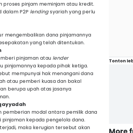
 proses pinjam meminjam atau kredit.
d dalam P2P
lending
syariah yang perlu
itur mengembalikan dana pinjamannya
esepakatan yang telah ditentukan.
h
emberi pinjaman atau
lender
Tonton leb
u pinjamannya kepada pihak ketiga.
ersebut mempunyai hak menangani dana
ah atau pemberi kuasa dan bakal
an berupa upah atas jasanya
man.
uqayyadah
n pemberian modal antara pemilik dana
 pinjaman kepada pengelola dana.
terjadi, maka kerugian tersebut akan
More 