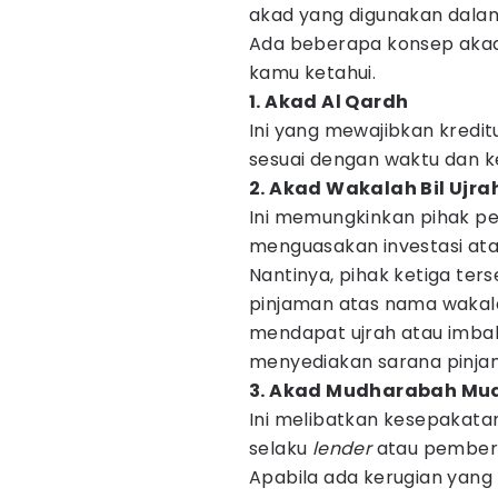
akad yang digunakan dalam
Ada beberapa konsep aka
kamu ketahui.
1. Akad Al Qardh
Ini yang mewajibkan kred
sesuai dengan waktu dan k
2. Akad Wakalah Bil Ujra
Ini memungkinkan pihak p
menguasakan investasi ata
Nantinya, pihak ketiga t
pinjaman atas nama wakal
mendapat ujrah atau imbal
menyediakan sarana pinja
3. Akad Mudharabah M
Ini melibatkan kesepakata
selaku
lender
atau pemberi
Apabila ada kerugian yang 