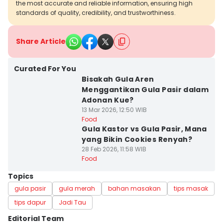
the most accurate and reliable information, ensuring high
standards of quality, credibility, and trustworthiness.
Share Article
Curated For You
Bisakah Gula Aren
Menggantikan Gula Pasir dalam
Adonan Kue?
13 Mar 2026, 12:50 WIB
Food
Gula Kastor vs Gula Pasir, Mana
yang Bikin Cookies Renyah?
28 Feb 2026, 11:58 WIB
Food
Topics
gula pasir
gula merah
bahan masakan
tips masak
tips dapur
Jadi Tau
Editorial Team