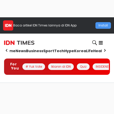
Baca artikel
IDN Times
lainnya di IDN App
Install
Home
News
Business
Sport
Tech
Hype
Korea
Life
Health
Aut
For
# Yuk Vote
Iklanin di IDN
Quiz
INSIDENESIA
You