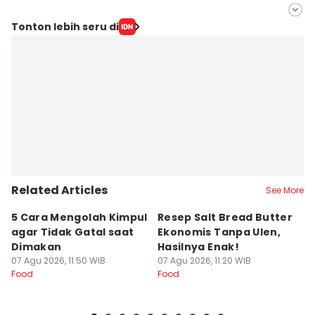
Editor
Tonton lebih seru di
Febrianti Diah Kusumaningrum
Editor
Erick Akbar
Related Articles
See More
5 Cara Mengolah Kimpul
Resep Salt Bread Butter
5
agar Tidak Gatal saat
Ekonomis Tanpa Ulen,
C
Dimakan
Hasilnya Enak!
C
07 Agu 2026, 11:50 WIB
07 Agu 2026, 11:20 WIB
07
Food
Food
Fo