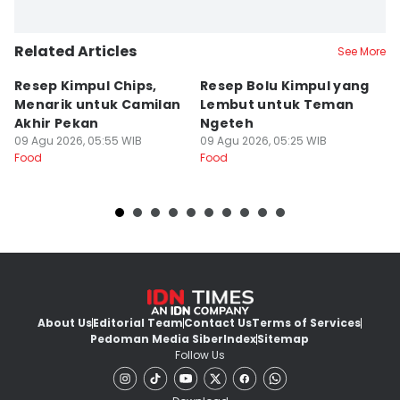
Related Articles
See More
Resep Kimpul Chips,
Resep Bolu Kimpul yang
[
Menarik untuk Camilan
Lembut untuk Teman
P
Akhir Pekan
Ngeteh
C
09 Agu 2026, 05:55 WIB
09 Agu 2026, 05:25 WIB
08
Food
Food
Fo
About Us
Editorial Team
Contact Us
Terms of Services
Pedoman Media Siber
Index
Sitemap
Follow Us