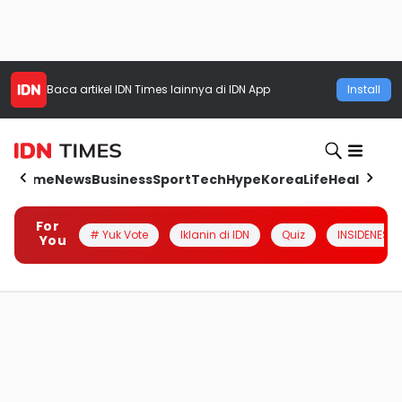
Baca artikel
IDN Times
lainnya di IDN App
Install
Home
News
Business
Sport
Tech
Hype
Korea
Life
Health
Aut
For
# Yuk Vote
Iklanin di IDN
Quiz
INSIDENESIA
You