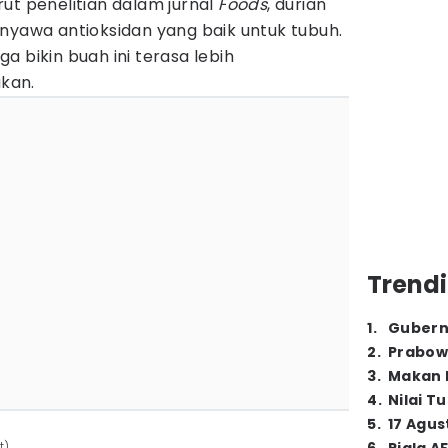
ut penelitian dalam jurnal
Foods
, durian
nyawa antioksidan yang baik untuk tubuh.
uga bikin buah ini terasa lebih
kan.
Trendi
1
.
Gubern
2
.
Prabow
3
.
Makan B
4
.
Nilai T
5
.
17 Agus
t)