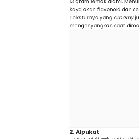
13 gram lemak alami. Menur
kaya akan flavonoid dan se
Teksturnya yang
creamy
j
mengenyangkan saat dima
2. Alpukat
ilustrasi alpukat (pexels.com/Engin Akyur