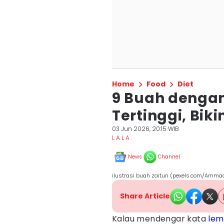
Home
Food
Diet
9 Buah denga
Tertinggi, Bik
03 Jun 2026, 20:15 WIB
L A L A .
News
Channel
ilustrasi buah zaitun (pexels.com/Amma
Share Article
Kalau mendengar kata
lem