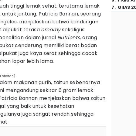
6
.
Piala A
uah tinggi lemak sehat, terutama lemak
7
.
GIIAS 2
k untuk jantung. Patricia Bannan, seorang
os Angeles, menjelaskan bahwa kandungan
t alpukat terasa
creamy
sekaligus
enelitian dalam jurnal
Nutrients
, orang
pukat cenderung memiliki berat badan
u, alpukat juga kaya serat sehingga cocok
han lapar lebih lama.
 Eshafah)
 dalam makanan gurih, zaitun sebenarnya
 ini mengandung sekitar 6 gram lemak
. Patricia Bannan menjelaskan bahwa zaitun
gal yang baik untuk kesehatan
 gulanya juga sangat rendah sehingga
hat.