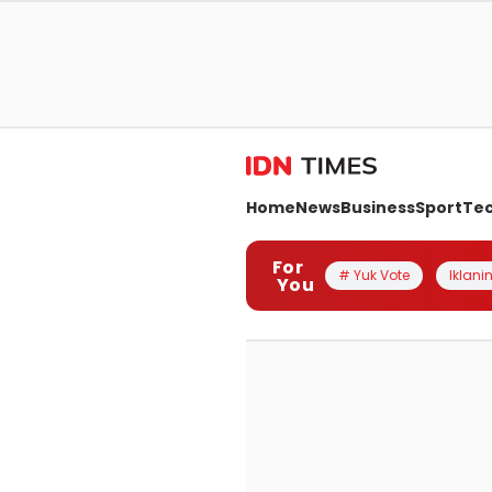
Home
News
Business
Sport
Te
For
# Yuk Vote
Iklanin
You