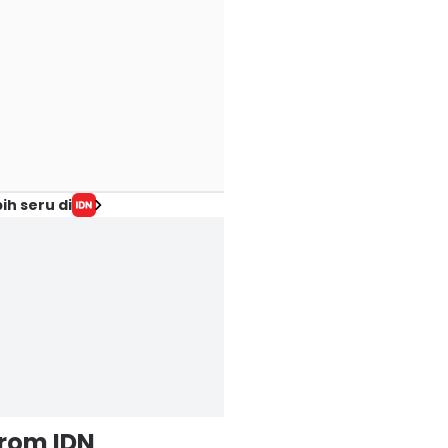
ih seru di
from IDN