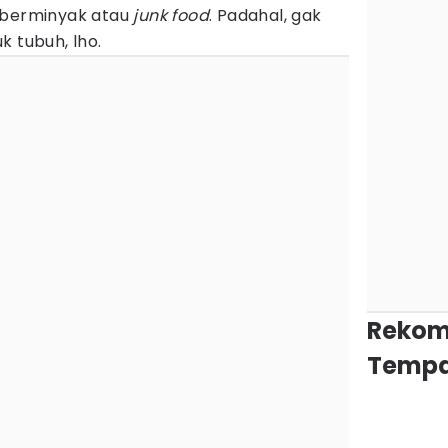
berminyak atau
junk food
. Padahal, gak
k tubuh, lho.
Rekom
Tempa