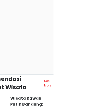
endasi
See
t Wisata
More
Wisata Kawah
Putih Bandung: