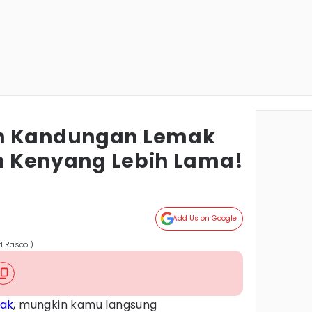
n Kandungan Lemak
in Kenyang Lebih Lama!
Add Us on Google
d Rasool)
ak
, mungkin kamu langsung