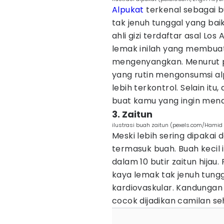
Alpukat
terkenal sebagai b
tak jenuh tunggal yang bai
ahli gizi terdaftar asal L
lemak inilah yang membua
mengenyangkan. Menurut p
yang rutin mengonsumsi al
lebih terkontrol. Selain it
buat kamu yang ingin mena
3. Zaitun
ilustrasi buah zaitun (pexels.com/Hamid
Meski lebih sering dipakai
termasuk buah. Buah kecil
dalam 10 butir zaitun hijau
kaya lemak tak jenuh tung
kardiovaskular. Kandungan
cocok dijadikan camilan se