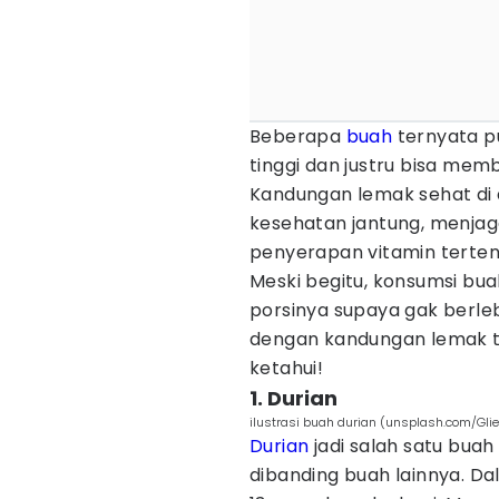
Beberapa
buah
ternyata p
tinggi dan justru bisa me
Kandungan lemak sehat di
kesehatan jantung, menja
penyerapan vitamin terten
Meski begitu, konsumsi bua
porsinya supaya gak berleb
dengan kandungan lemak t
ketahui!
1. Durian
ilustrasi buah durian (unsplash.com/Glie
Durian
jadi salah satu bua
dibanding buah lainnya. Da