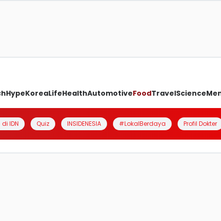
ch
Hype
Korea
Life
Health
Automotive
Food
Travel
Science
Me
 di IDN
Quiz
INSIDENESIA
#LokalBerdaya
Profil Dokter