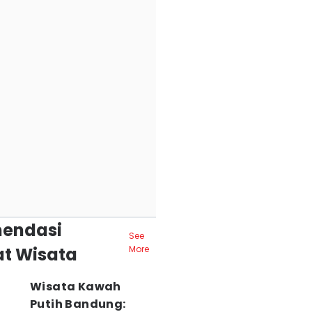
endasi
See
t Wisata
More
Wisata Kawah
Putih Bandung: