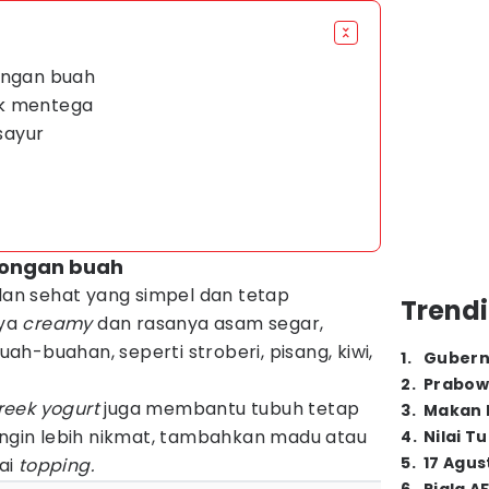
ongan buah
ak mentega
 sayur
otongan buah
ilan sehat yang simpel dan tetap
Trendi
nya
creamy
dan rasanya asam segar,
h-buahan, seperti stroberi, pisang, kiwi,
1
.
Gubern
2
.
Prabow
reek yogurt
juga membantu tubuh tetap
3
.
Makan B
ingin lebih nikmat, tambahkan madu atau
4
.
Nilai T
5
.
17 Agus
ai
topping.