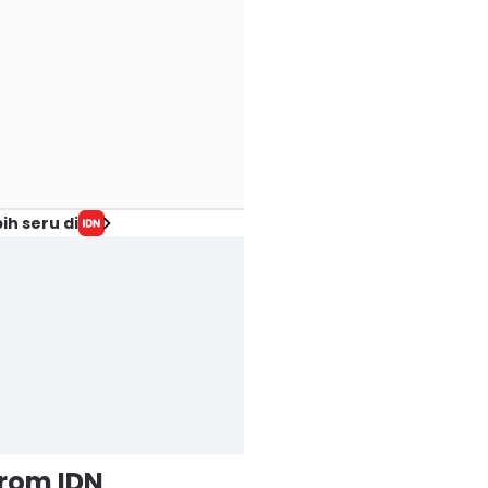
ih seru di
from IDN