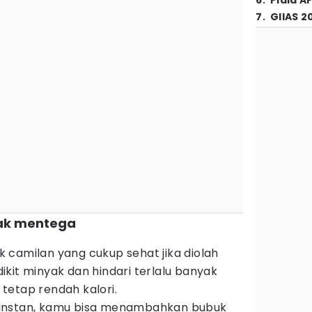
6
.
Piala A
7
.
GIIAS 2
yak mentega
 camilan yang cukup sehat jika diolah
kit minyak dan hindari terlalu banyak
tetap rendah kalori.
instan, kamu bisa menambahkan bubuk