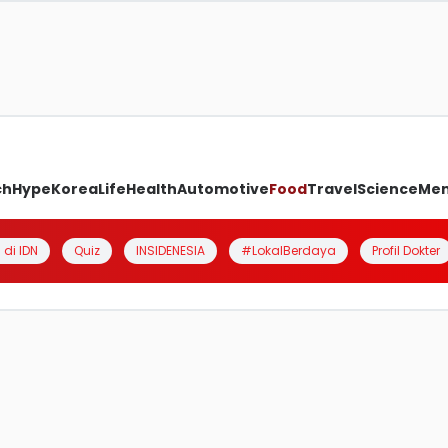
ch
Hype
Korea
Life
Health
Automotive
Food
Travel
Science
Me
 di IDN
Quiz
INSIDENESIA
#LokalBerdaya
Profil Dokter