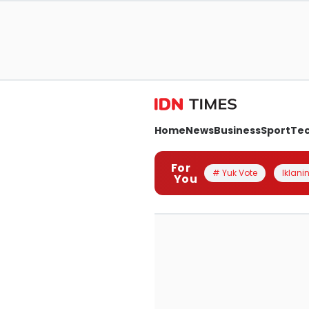
Home
News
Business
Sport
Te
For
# Yuk Vote
Iklanin
You