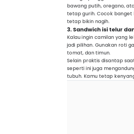
bawang putih, oregano, ata
tetap gurih. Cocok banget
tetap bikin nagih.
3. Sandwich isi telur da
Kalau ingin camilan yang 
jadi pilihan. Gunakan roti g
tomat, dan timun.
Selain praktis disantap sa
seperti ini juga mengandun
tubuh. Kamu tetap kenyang