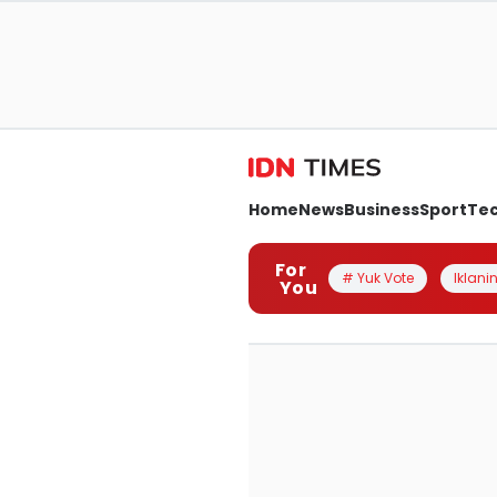
Home
News
Business
Sport
Te
For
# Yuk Vote
Iklanin
You