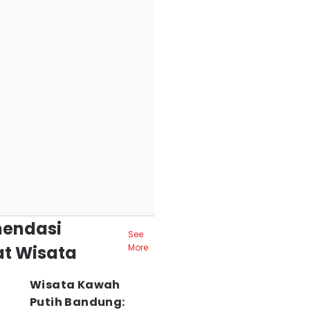
endasi
See
t Wisata
More
Wisata Kawah
Putih Bandung: