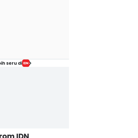
ih seru di
from IDN