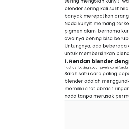
sering mengolah kunyit, 
blender sering kali sulit hil
banyak merepotkan orang 
Noda kunyit memang terk
pigmen alami bernama kur
awalnya bening bisa beru
Untungnya, ada beberapa 
untuk membersihkan blende
1. Rendan blender den
ilustrasi baking soda (pexels.com/Karola
Salah satu cara paling pop
blender adalah mengguna
memiliki sifat abrasif r
noda tanpa merusak perm