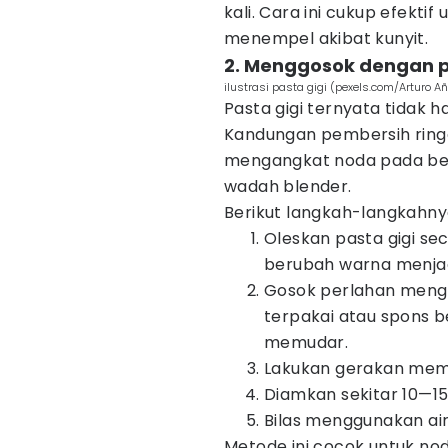
kali. Cara ini cukup efekt
menempel akibat kunyit.
2. Menggosok dengan p
ilustrasi pasta gigi (pexels.com/Arturo A
Pasta gigi ternyata tidak 
Kandungan pembersih ring
mengangkat noda pada ber
wadah blender.
Berikut langkah-langkahny
Oleskan pasta gigi s
berubah warna menjad
Gosok perlahan mengg
terpakai atau spons b
memudar.
Lakukan gerakan mem
Diamkan sekitar 10—15
Bilas menggunakan air
Metode ini cocok untuk noda 