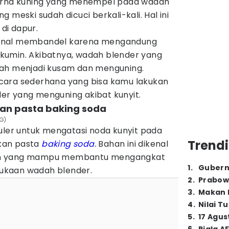
warna kuning yang menempel pada wadah
ang meski sudah dicuci berkali-kali. Hal ini
di dapur.
enal membandel karena mengandung
kumin. Akibatnya, wadah blender yang
bah menjadi kusam dan menguning.
cara sederhana yang bisa kamu lakukan
r yang menguning akibat kunyit.
gan pasta baking soda
 G)
uler untuk mengatasi noda kunyit pada
Trendi
kan pasta
baking soda
.
Bahan ini dikenal
ingan yang mampu membantu mengangkat
1
.
Gubern
ukaan wadah blender.
2
.
Prabow
3
.
Makan B
4
.
Nilai T
5
.
17 Agus