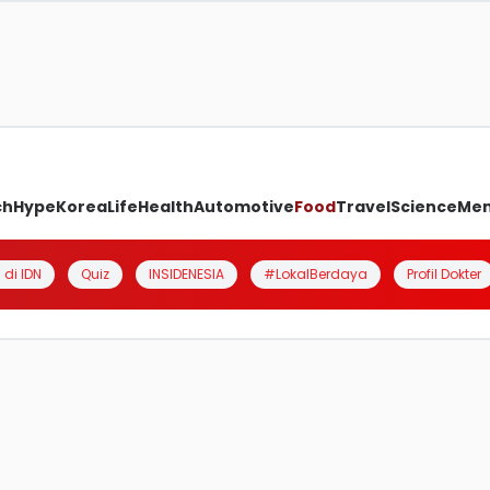
ch
Hype
Korea
Life
Health
Automotive
Food
Travel
Science
Me
 di IDN
Quiz
INSIDENESIA
#LokalBerdaya
Profil Dokter