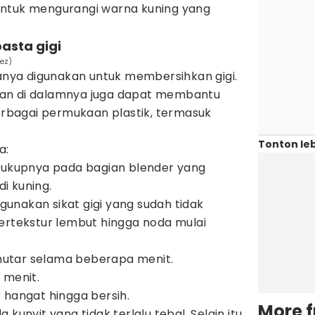
if untuk mengurangi warna kuning yang
asta gigi
ñez)
hanya digunakan untuk membersihkan gigi.
an di dalamnya juga dapat membantu
bagai permukaan plastik, termasuk
Tonton leb
a:
ecukupnya pada bagian blender yang
i kuning.
unakan sikat gigi yang sudah tidak
ertekstur lembut hingga noda mulai
utar selama beberapa menit.
 menit.
 hangat hingga bersih.
More 
kunyit yang tidak terlalu tebal. Selain itu,