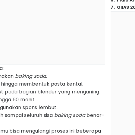
6
.
Piala A
7
.
GIIAS 2
a:
 makan
baking soda.
r hingga membentuk pasta kental.
ut pada bagian blender yang menguning.
ngga 60 menit.
gunakan spons lembut.
ih sampai seluruh sisa
baking soda
benar-
kamu bisa mengulangi proses ini beberapa