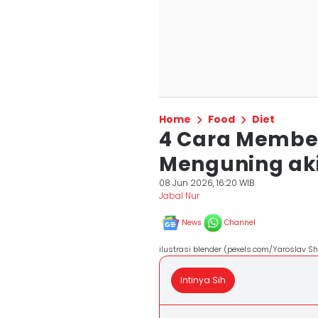
Home
Food
Diet
4 Cara Membe
Menguning aki
08 Jun 2026, 16:20 WIB
Jabal Nur
News
Channel
ilustrasi blender (pexels.com/Yaroslav S
Intinya Sih