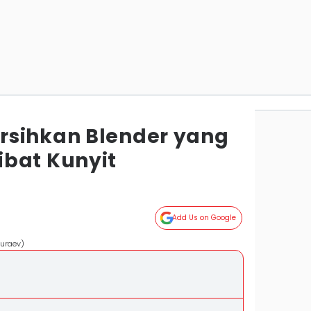
rsihkan Blender yang
bat Kunyit
Add Us on Google
huraev)