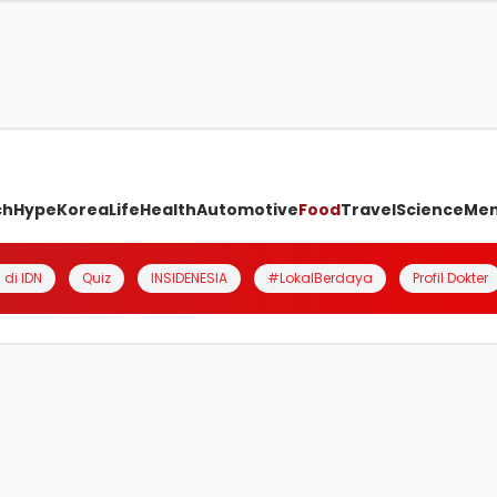
ch
Hype
Korea
Life
Health
Automotive
Food
Travel
Science
Me
 di IDN
Quiz
INSIDENESIA
#LokalBerdaya
Profil Dokter