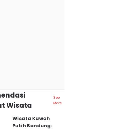
endasi
See
t Wisata
More
Wisata Kawah
Putih Bandung: