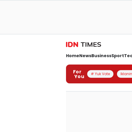
Home
News
Business
Sport
Te
For
# Yuk Vote
Iklanin
You