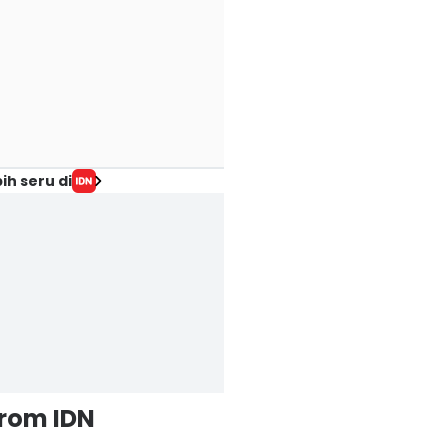
ih seru di
from IDN