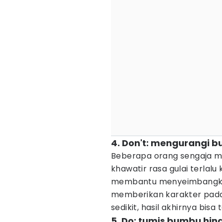
4. Don't: mengurangi b
Beberapa orang sengaja m
khawatir rasa gulai terlal
membantu menyeimbangkan
memberikan karakter pada 
sedikit, hasil akhirnya bi
5. Do: tumis bumbu hi