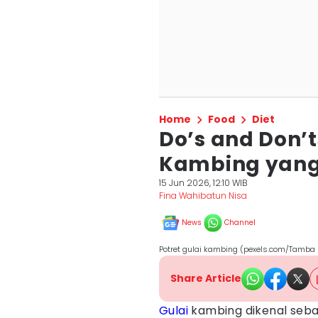
Home
Food
Diet
Do’s and Don’
Kambing yang
15 Jun 2026, 12:10 WIB
Fina Wahibatun Nisa
News
Channel
Potret gulai kambing (pexels.com/Tamba
Share Article
Gulai
kambing dikenal seba