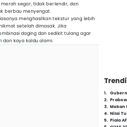
 merah segar, tidak berlendir, dan
dak berbau menyengat.
iasanya menghasilkan tekstur yang lebih
 nikmat setelah dimasak. Jika
binasi daging dan sedikit tulang agar
ih dan kaya kaldu alami.
Trendi
1
.
Gubern
2
.
Prabow
3
.
Makan B
4
.
Nilai T
5
.
Piala A