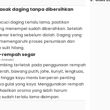
6
.
GIIAS 2
masak daging tanpa dibersihkan
cuci daging terlalu lama, pastikan
ang menempel sudah dibersihkan. Setelah
-benar kering sebelum diolah. Daging yang
t memengaruhi proses penumisan dan
ulit hilang.
h-rempah segar
s Andrade)
i kambing terletak pada penggunaan rempah
h, bawang putih, jahe, kunyit, lengkuas,
, hingga kayu manis berperan penting
a gulai yang kaya. Menggunakan rempah
hasilkan aroma yang lebih harum
sudah terlalu lama disimpan.