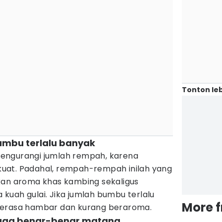
Tonton leb
umbu terlalu banyak
engurangi jumlah rempah, karena
u kuat. Padahal, rempah-rempah inilah yang
 aroma khas kambing sekaligus
kuah gulai. Jika jumlah bumbu terlalu
More 
sa terasa hambar dan kurang beraroma.
ngga benar-benar matang