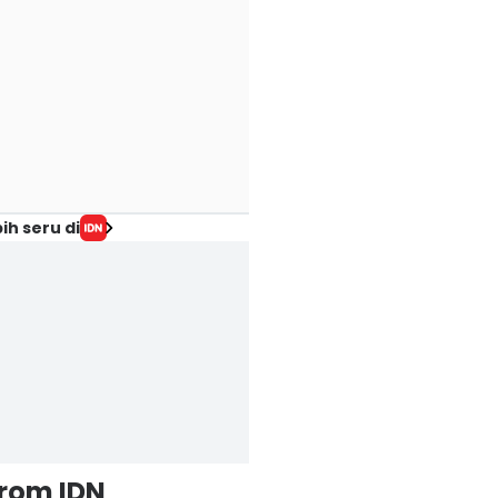
ih seru di
from IDN