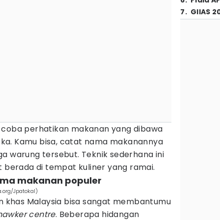
6
.
Piala A
7
.
GIIAS 2
, coba perhatikan makanan yang dibawa
ka. Kamu bisa, catat nama makanannya
a warung tersebut. Teknik sederhana ini
t berada di tempat kuliner yang ramai.
nama makanan populer
.org/Jpatokal)
 khas Malaysia bisa sangat membantumu
awker centre
. Beberapa hidangan