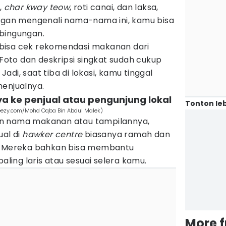
,
char kway teow
, roti canai, dan laksa,
engan mengenali nama-nama ini, kamu bisa
bingungan.
bisa cek rekomendasi makanan dari
 Foto dan deskripsi singkat sudah cukup
di, saat tiba di lokasi, kamu tinggal
menjualnya.
a ke penjual atau pengunjung lokal
Tonton leb
cteezy.com/Mohd Oqba Bin Abdul Malek)
n nama makanan atau tampilannya,
ual di
hawker centre
biasanya ramah dan
s. Mereka bahkan bisa membantu
ing laris atau sesuai selera kamu.
More 