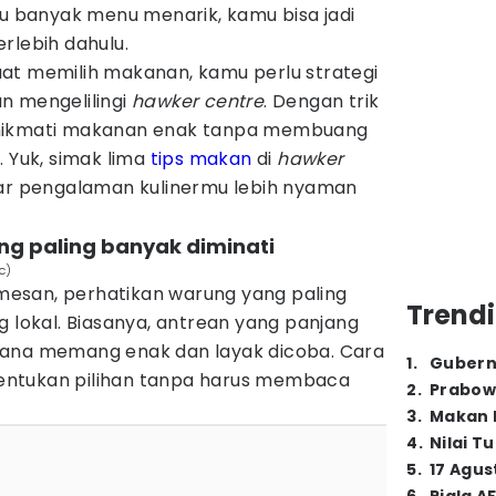
lu banyak menu menarik, kamu bisa jadi
rlebih dahulu.
at memilih makanan, kamu perlu strategi
n mengelilingi
hawker centre
. Dengan trik
enikmati makanan enak tanpa membuang
. Yuk, simak lima
tips makan
di
hawker
gar pengalaman kulinermu lebih nyaman
ang paling banyak diminati
c)
esan, perhatikan warung yang paling
Trendi
g lokal. Biasanya, antrean yang panjang
sana memang enak dan layak dicoba. Cara
1
.
Gubern
ntukan pilihan tanpa harus membaca
2
.
Prabow
3
.
Makan B
4
.
Nilai T
5
.
17 Agus