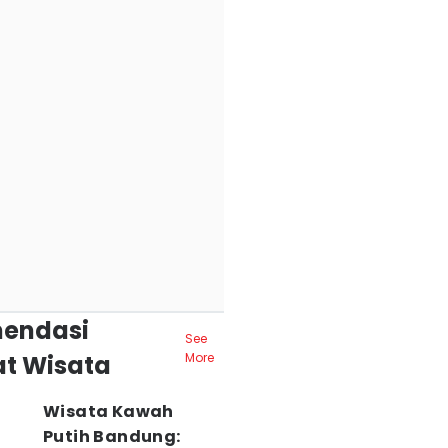
endasi
See
t Wisata
More
Wisata Kawah
Putih Bandung: