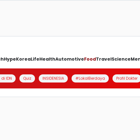
ch
Hype
Korea
Life
Health
Automotive
Food
Travel
Science
Me
 di IDN
Quiz
INSIDENESIA
#LokalBerdaya
Profil Dokter