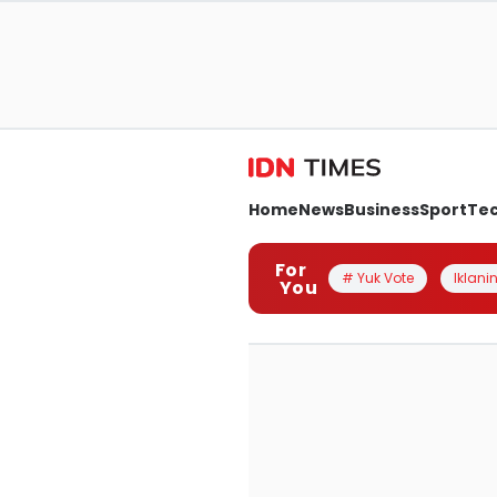
Home
News
Business
Sport
Te
For
# Yuk Vote
Iklanin
You