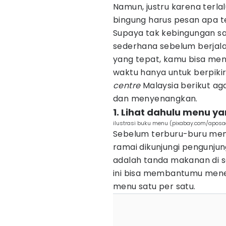
Namun, justru karena terla
bingung harus pesan apa te
Supaya tak kebingungan sa
sederhana sebelum berjala
yang tepat, kamu bisa m
waktu hanya untuk berpikir
centre
Malaysia berikut a
dan menyenangkan.
1. Lihat dahulu menu y
ilustrasi buku menu (pixabay.com/aposa
Sebelum terburu-buru mem
ramai dikunjungi pengunjun
adalah tanda makanan di 
ini bisa membantumu mene
menu satu per satu.