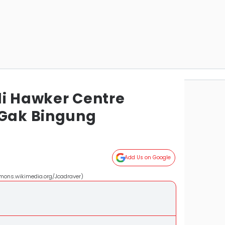
di Hawker Centre
 Gak Bingung
Add Us on Google
mmons.wikimedia.org/Jcadraver)