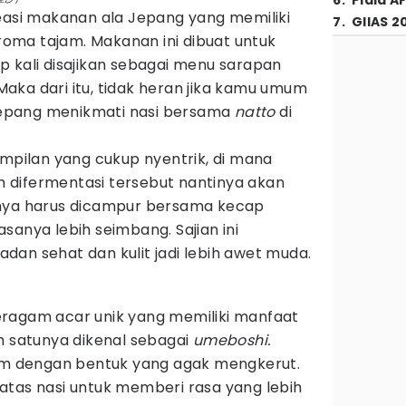
6
.
Piala A
easi makanan ala Jepang yang memiliki
7
.
GIIAS 2
ma tajam. Makanan ini dibuat untuk
p kali disajikan sebagai menu sarapan
aka dari itu, tidak heran jika kamu umum
epang menikmati nasi bersama
natto
di
ampilan yang cukup nyentrik, di mana
 difermentasi tersebut nantinya akan
inya harus dicampur bersama kecap
sanya lebih seimbang. Sajian ini
an sehat dan kulit jadi lebih awet muda.
ragam acar unik yang memiliki manfaat
h satunya dikenal sebagai
umeboshi.
lum dengan bentuk yang agak mengkerut.
di atas nasi untuk memberi rasa yang lebih