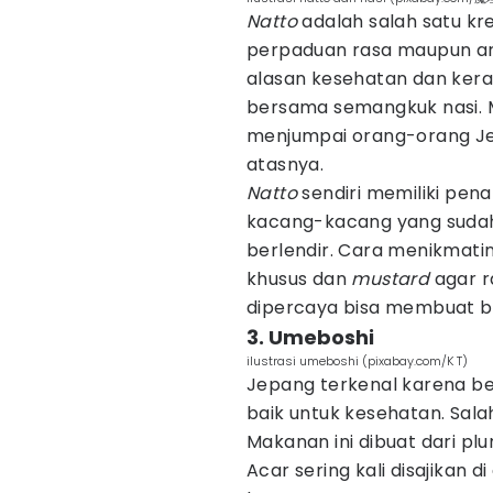
Natto
adalah salah satu kr
perpaduan rasa maupun aro
alasan kesehatan dan kera
bersama semangkuk nasi. M
menjumpai orang-orang J
atasnya.
Natto
sendiri memiliki pen
kacang-kacang yang sudah
berlendir. Cara menikmat
khusus dan
mustard
agar ra
dipercaya bisa membuat bad
3. Umeboshi
ilustrasi umeboshi (pixabay.com/K T)
Jepang terkenal karena be
baik untuk kesehatan. Sala
Makanan ini dibuat dari p
Acar sering kali disajikan 