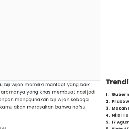
Trendi
u biji wijen memiliki manfaat yang baik
u, aromanya yang khas membuat nasi jadi
1
.
Gubern
engan menggunakan biji wijen sebagai
2
.
Prabow
ka kamu akan merasakan bahwa nafsu
3
.
Makan B
.
4
.
Nilai T
5
.
17 Agus
魔理沙)