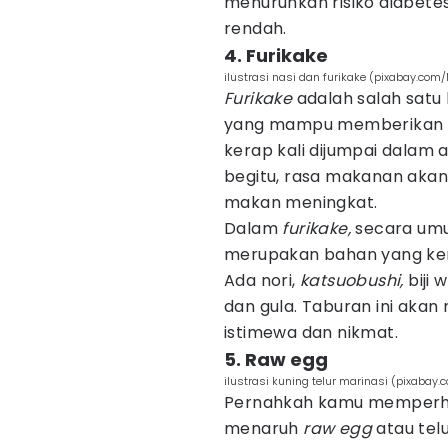
menurunkan risiko diabet
rendah.
4. Furikake
ilustrasi nasi dan furikake (pixabay.com
Furikake
adalah salah sat
yang mampu memberikan cit
kerap kali dijumpai dalam a
begitu, rasa makanan aka
makan meningkat.
Dalam
furikake,
secara um
merupakan bahan yang ke
Ada nori,
katsuobushi,
biji
dan gula. Taburan ini aka
istimewa dan nikmat.
5. Raw egg
ilustrasi kuning telur marinasi (pixabay
Pernahkah kamu memperha
menaruh
raw egg
atau tel