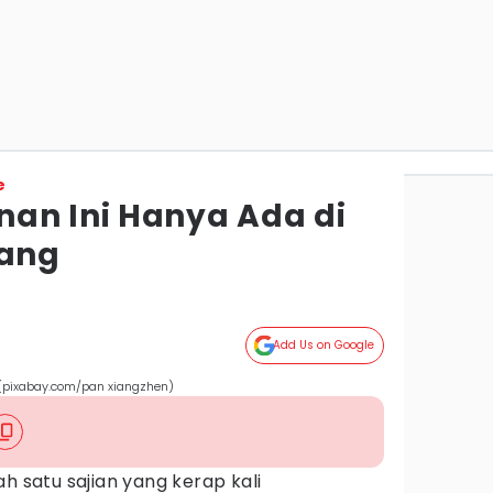
e
an Ini Hanya Ada di
pang
Add Us on Google
 (pixabay.com/pan xiangzhen)
h satu sajian yang kerap kali