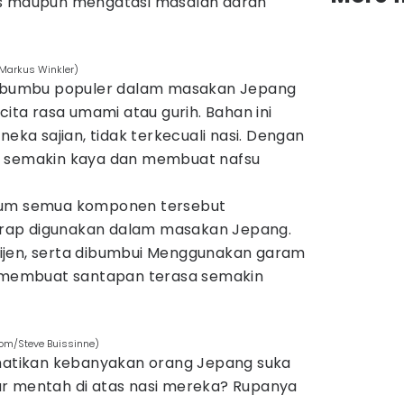
es maupun mengatasi masalah darah
/Markus Winkler)
u bumbu populer dalam masakan Jepang
a rasa umami atau gurih. Bahan ini
neka sajian, tidak terkecuali nasi. Dengan
n semakin kaya dan membuat nafsu
um semua komponen tersebut
rap digunakan dalam masakan Jepang.
 wijen, serta dibumbui Menggunakan garam
n membuat santapan terasa semakin
.com/Steve Buissinne)
tikan kebanyakan orang Jepang suka
ur mentah di atas nasi mereka? Rupanya