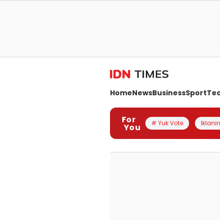
Home
News
Business
Sport
Te
For
# Yuk Vote
Iklanin
You