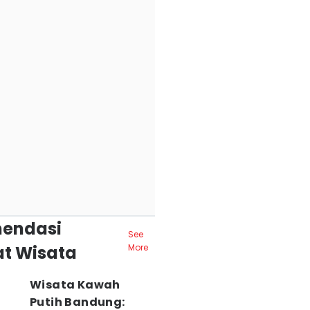
endasi
See
t Wisata
More
Wisata Kawah
Putih Bandung: