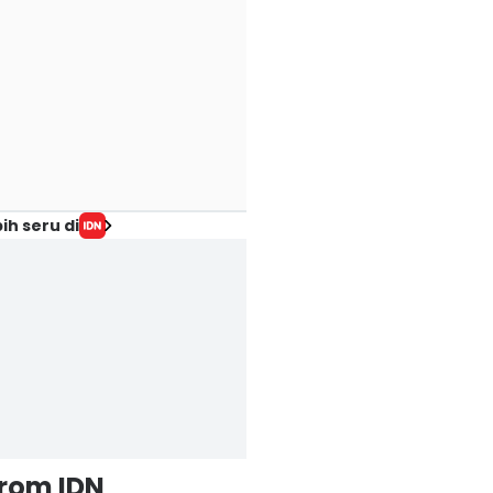
ih seru di
from IDN