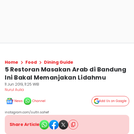
Home
Food
Dining Guide
5 Restoran Masakan Arab di Bandung
Ini Bakal Memanjakan Lidahmu
11 Jun 2019, 11:25 WIB
Nurul Aulia
News
Channel
Add Us on Google
instagram.com/sultn.sahef
Share Article