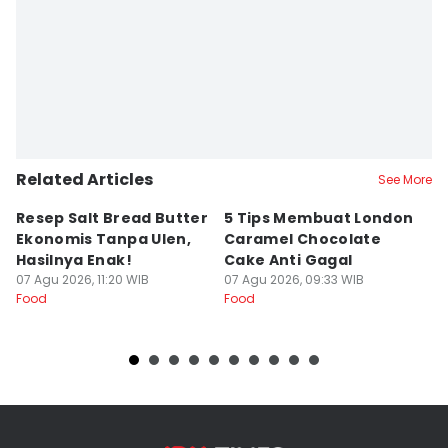
Related Articles
See More
Resep Salt Bread Butter
5 Tips Membuat London
R
Ekonomis Tanpa Ulen,
Caramel Chocolate
Co
Hasilnya Enak!
Cake Anti Gagal
S
07 Agu 2026, 11:20 WIB
07 Agu 2026, 09:33 WIB
07
Food
Food
Fo