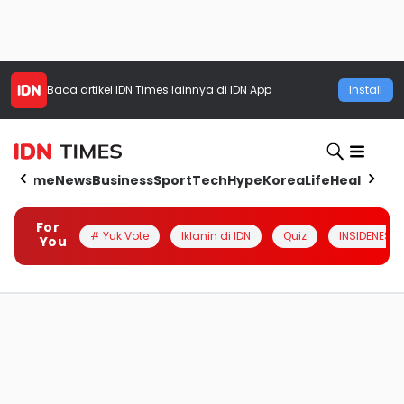
Baca artikel
IDN Times
lainnya di IDN App
Install
Home
News
Business
Sport
Tech
Hype
Korea
Life
Health
Aut
For
# Yuk Vote
Iklanin di IDN
Quiz
INSIDENESIA
You