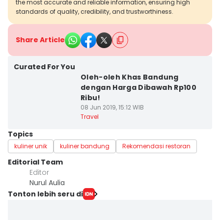
the most accurate and reliable information, ensuring high
standards of quality, credibility, and trustworthiness.
Share Article
Curated For You
Oleh-oleh Khas Bandung
dengan Harga Dibawah Rp100
Ribu!
08 Jun 2019, 15:12 WIB
Travel
Topics
kuliner unik
kuliner bandung
Rekomendasi restoran
Editorial Team
Editor
Nurul Aulia
Tonton lebih seru di