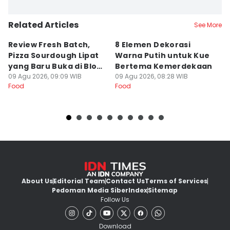
Related Articles
See More
Review Fresh Batch,
8 Elemen Dekorasi
[
Pizza Sourdough Lipat
Warna Putih untuk Kue
P
yang Baru Buka di Blok
Bertema Kemerdekaan
y
M
09 Agu 2026, 09:09 WIB
09 Agu 2026, 08:28 WIB
09
Food
Food
Fo
About Us
Editorial Team
Contact Us
Terms of Services
Pedoman Media Siber
Index
Sitemap
Follow Us
Download