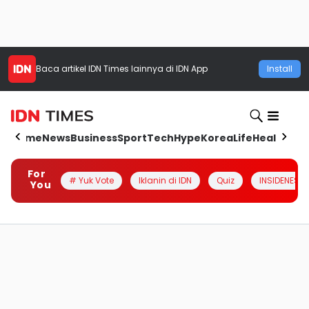
Baca artikel
IDN Times
lainnya di IDN App
Install
Home
News
Business
Sport
Tech
Hype
Korea
Life
Health
Aut
For
# Yuk Vote
Iklanin di IDN
Quiz
INSIDENESIA
You