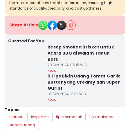
the most accurate and reliable information, ensuring high
standards of quality, credibility, and trustworthiness.
Share Article
Curated For You
Resep Smoked Brisket untuk
Acara BBQ di Malam Tahun
Baru
28 Des 2024, 05:15 WIB
Food
5 Tips Bikin Udang Tomat Garlic
Butter yang Creamy dan Super
Gurih!
07 Des 2024, 13:32 WIB
Food
Topics
seafood
Inspire Me
tips memasak
tips makanan
Olahan Udang