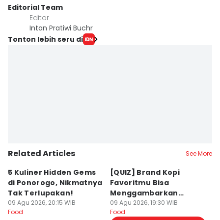
Editorial Team
Editor
Intan Pratiwi Buchr
Tonton lebih seru di
Related Articles
See More
5 Kuliner Hidden Gems
[QUIZ] Brand Kopi
4 
di Ponorogo, Nikmatnya
Favoritmu Bisa
T
Tak Terlupakan!
Menggambarkan
B
09 Agu 2026, 20:15 WIB
Kepribadianmu Lho!
09 Agu 2026, 19:30 WIB
G
09
Food
Food
Fo