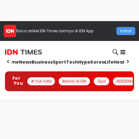
Baca artikel
IDN Times
lainnya di IDN App
Install
Home
News
Business
Sport
Tech
Hype
Korea
Life
Health
Aut
For
# Yuk Vote
Iklanin di IDN
Quiz
INSIDENESIA
You