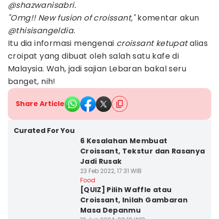
@shazwanisabri.
"Omg!! New fusion of croissant,"
komentar akun
@thisisangeldia.
Itu dia informasi mengenai
croissant ketupat
alias
croipat yang dibuat oleh salah satu kafe di
Malaysia. Wah, jadi sajian Lebaran bakal seru
banget, nih!
Share Article
Curated For You
6 Kesalahan Membuat
Croissant, Tekstur dan Rasanya
Jadi Rusak
23 Feb 2022, 17:31 WIB
Food
[QUIZ] Pilih Waffle atau
Croissant, Inilah Gambaran
Masa Depanmu