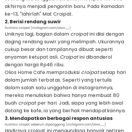
akhirnya menjadi pengantin baru. Pada Ramadan
ke-13, "lahirlah" Mat Croipat.
2. Berisi rendang suwir
Ilustrasi croipat (instagram.com/olios__)
Uniknya lagi, bagian dalam
croipat
ini diisi dengan
daging rendang suwir yang melimpah. Ukurannya
cukup besar dan tampilannya dibuat seperti
anyaman ketupat asli.
Croipat
ini dibanderol
dengan harga Rp46 ribu.
Olios Home Cafe memproduksi
croipat
setiap hari
dalam jumlah terbatas. Seperti yang tertulis
dalam salah satu unggahan di Instagramnya,
mereka menuliskan bahwa hanya membuat 80
buah
croipat
per hari. Jadi, siapa yang lebih awal
datang ke kafe, ia yang berhak mendapatkannya.
3. Mendapatkan berbagai respon antusias
Ilustrasi croipat sebelum dipanggang (instagram.com/olios__)
Hadirnya croipat ini mengundang banyak netizen