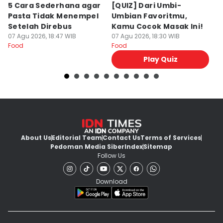
5 Cara Sederhana agar
[QUIZ] Dari Umbi-
R
Pasta Tidak Menempel
Umbian Favoritmu,
K
Setelah Direbus
Kamu Cocok Masak Ini!
K
07 Agu 2026, 18:47 WIB
07 Agu 2026, 18:30 WIB
M
07
Food
Food
Fo
Play Quiz
About Us
Editorial Team
Contact Us
Terms of Services
Pedoman Media Siber
Index
Sitemap
Follow Us
Download