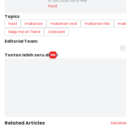
10 Jun 2024, 09:10 WIB
Food
Topics
food
makanan
makanan viral
makanan hits
makana
Keep me on Trend
croissant
Editorial Team
Editor
Tonton lebih seru di
Dhiya Awlia Azzahra
Editor
Dewi Suci Rahayu
Related Articles
See More