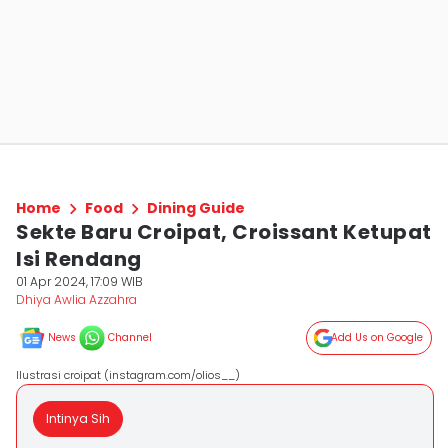
Home
Food
Dining Guide
Sekte Baru Croipat, Croissant Ketupat
Isi Rendang
01 Apr 2024, 17:09 WIB
Dhiya Awlia Azzahra
News
Channel
Add Us on Google
Ilustrasi croipat (instagram.com/olios__)
Intinya Sih