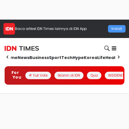
Baca artikel
IDN Times
lainnya di IDN App
Install
Home
News
Business
Sport
Tech
Hype
Korea
Life
Health
Aut
For
# Yuk Vote
Iklanin di IDN
Quiz
INSIDENESIA
You