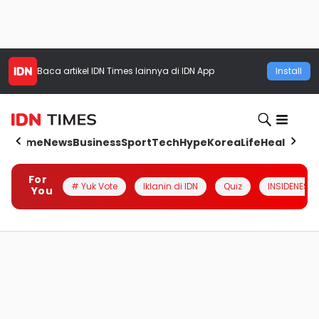
Baca artikel
IDN Times
lainnya di IDN App
Install
Home
News
Business
Sport
Tech
Hype
Korea
Life
Health
Aut
For
# Yuk Vote
Iklanin di IDN
Quiz
INSIDENESIA
You