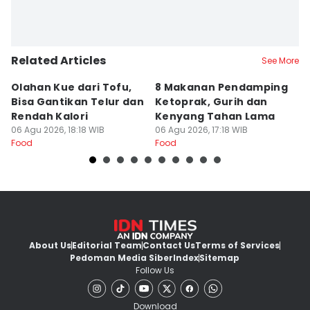
Related Articles
See More
Olahan Kue dari Tofu,
8 Makanan Pendamping
R
Bisa Gantikan Telur dan
Ketoprak, Gurih dan
C
Rendah Kalori
Kenyang Tahan Lama
A
06 Agu 2026, 18:18 WIB
06 Agu 2026, 17:18 WIB
06
Food
Food
Fo
About Us
Editorial Team
Contact Us
Terms of Services
Pedoman Media Siber
Index
Sitemap
Follow Us
Download