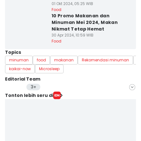
01 Okt 2024, 05:25 WIB
Food
10 Promo Makanan dan
Minuman Mei 2024, Makan
Nikmat Tetap Hemat
30 Apr 2024, 10:59 WIB
Food
Topics
minuman
food
makanan
Rekomendasi minuman
D
kaikai-now
Microsleep
Editorial Team
3+
Editor
Tonton lebih seru di
Fatma Roisatin
Editor
Mayang Ulfah Narimanda
Editor
Dewi Suci Rahayu