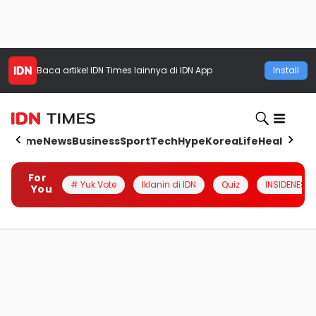
Baca artikel
IDN Times
lainnya di IDN App
Install
Home
News
Business
Sport
Tech
Hype
Korea
Life
Health
Aut
For
# Yuk Vote
Iklanin di IDN
Quiz
INSIDENESIA
You