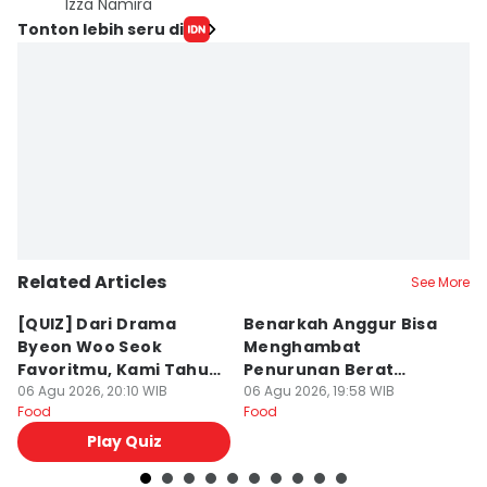
Izza Namira
Tonton lebih seru di
Related Articles
See More
[QUIZ] Dari Drama
Benarkah Anggur Bisa
[Q
Byeon Woo Seok
Menghambat
K
Favoritmu, Kami Tahu
Penurunan Berat
D
Makanan yang Cocok
06 Agu 2026, 20:10 WIB
Badan?
06 Agu 2026, 19:58 WIB
06
Food
Food
Fo
untukmu
Play Quiz