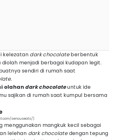
i kelezatan
dark chocolate
berbentuk
 diolah menjadi berbagai kudapan legit.
uatnya sendiri di rumah saat
late.
si olahan
dark chocolate
untuk ide
amu sajikan di rumah saat kumpul bersama
e
est.com/seriouseats/)
ng menggunakan mangkuk kecil sebagai
an lelehan
dark chocolate
dengan tepung