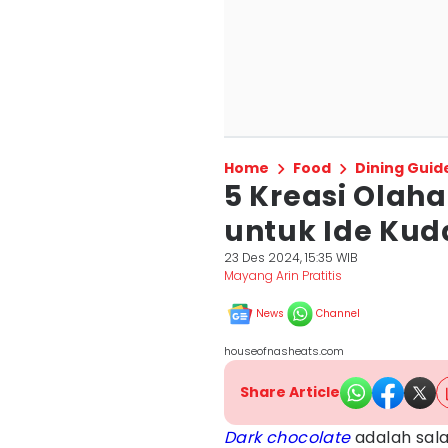
Home
Food
Dining Guid
5 Kreasi Olah
untuk Ide Kud
23 Des 2024, 15:35 WIB
Mayang Arin Pratitis
News
Channel
houseofnasheats.com
Share Article
Dark chocolate
adalah sala