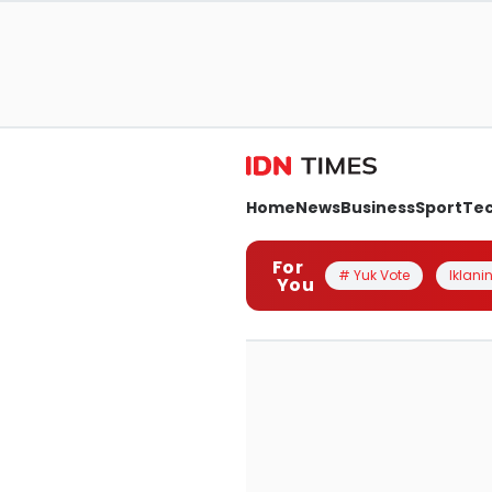
Home
News
Business
Sport
Te
For
# Yuk Vote
Iklanin
You