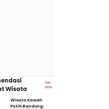
endasi
See
t Wisata
More
Wisata Kawah
Putih Bandung: