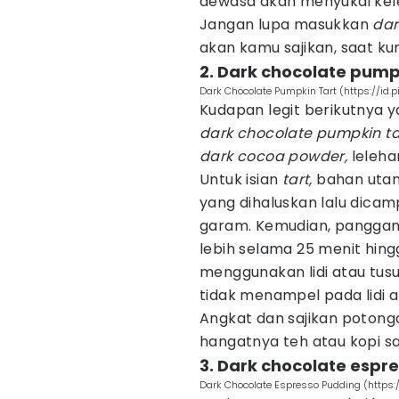
dewasa akan menyukai kele
Jangan lupa masukkan
dar
akan kamu sajikan, saat ku
2. Dark chocolate pump
Dark Chocolate Pumpkin Tart (https://id.
Kudapan legit berikutnya y
dark chocolate
pumpkin ta
dark cocoa powder,
leleha
Untuk isian
tart,
bahan utam
yang dihaluskan lalu dicam
garam. Kemudian, pangga
lebih selama 25 menit hin
menggunakan lidi atau tus
tidak menampel pada lidi at
Angkat dan sajikan poton
hangatnya teh atau kopi s
3. Dark chocolate espr
Dark Chocolate Espresso Pudding (https: