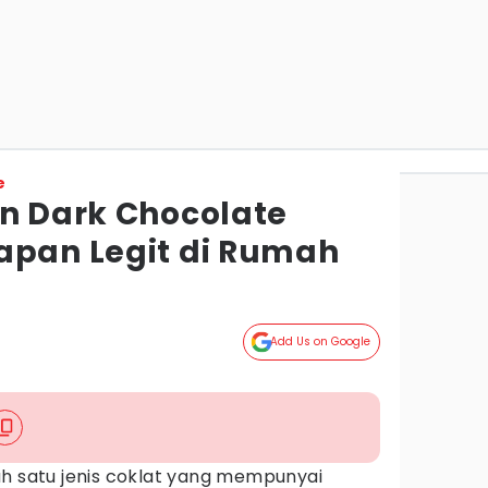
e
an Dark Chocolate
apan Legit di Rumah
Add Us on Google
h satu jenis coklat yang mempunyai