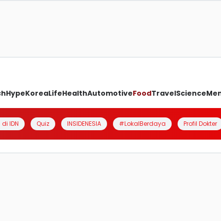
ch
Hype
Korea
Life
Health
Automotive
Food
Travel
Science
Me
 di IDN
Quiz
INSIDENESIA
#LokalBerdaya
Profil Dokter