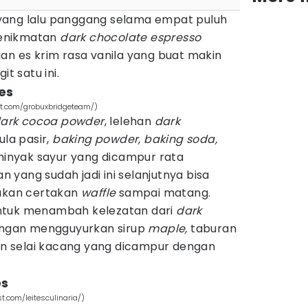
yang lalu panggang selama empat puluh
enikmatan
dark chocolate espresso
an es krim rasa vanila yang buat makin
it satu ini.
es
est.com/grobuxbridgeteam/)
ark cocoa powder
, lelehan
dark
ula pasir,
baking powder, baking soda,
minyak sayur yang dicampur rata
an yang sudah jadi ini selanjutnya bisa
kan certakan
waffle
sampai matang.
ntuk menambah kelezatan dari
dark
engan mengguyurkan sirup
maple,
taburan
han selai kacang yang dicampur dengan
es
st.com/leitesculinaria/)