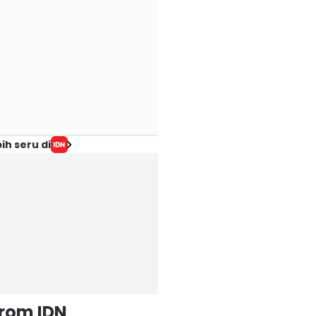
ih seru di
from IDN