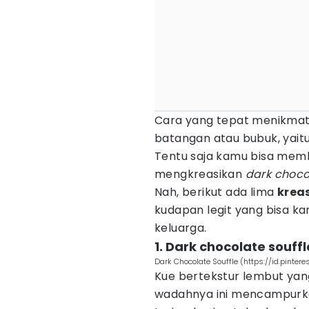
Cara yang tepat menikmat
batangan atau bubuk, yaitu
Tentu saja kamu bisa memb
mengkreasikan
dark choco
Nah, berikut ada lima
krea
kudapan legit yang bisa k
keluarga.
1. Dark chocolate souffl
Dark Chocolate Souffle (https://id.pinter
Kue bertekstur lembut ya
wadahnya ini mencampurk