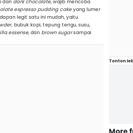
i dan
dark chocolate
, wajib mencoba
olate espresso pudding cake
yang lumer
apan legit satu ini mudah, yaitu
owder
, bubuk kopi, tepung terigu, susu,
lla essense,
dan
brown sugar
sampai
Tonton leb
More 