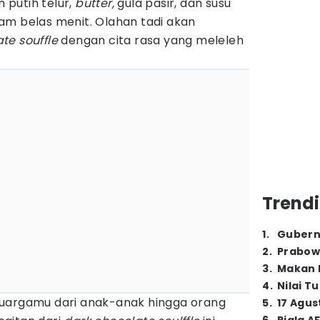
n putih telur,
butter,
gula pasir, dan susu
am belas menit. Olahan tadi akan
te souffle
dengan cita rasa yang meleleh
Trendi
1
.
Gubern
2
.
Prabow
3
.
Makan B
4
.
Nilai T
luargamu dari anak-anak hingga orang
5
.
17 Agus