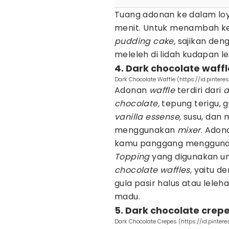
Tuang adonan ke dalam lo
menit. Untuk menambah k
pudding cake,
sajikan deng
meleleh di lidah kudapan leg
4. Dark chocolate waffl
Dark Chocolate Waffle (https://id.pinter
Adonan
waffle
terdiri dari
d
chocolate,
tepung terigu, g
vanilla essense,
susu, dan 
menggunakan
mixer
. Adon
kamu panggang mengguna
Topping
yang digunakan u
chocolate waffles,
yaitu d
gula pasir halus atau lele
madu.
5. Dark chocolate crep
Dark Chocolate Crepes (https://id.pintere