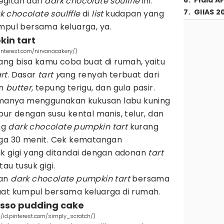
gitan dari
dark chocolate soulffle
ini.
6
.
Piala A
7
.
GIIAS 2
k chocolate soulffle
di
list
kudapan yang
mpul bersama keluarga, ya.
kin tart
pinterest.com/nirvanacakery/)
ang bisa kamu coba buat di rumah, yaitu
rt
. Dasar
tart y
ang renyah terbuat dari
n
butter,
tepung terigu, dan gula pasir.
anya menggunakan kukusan labu kuning
pur dengan susu kental manis, telur, dan
ng
dark chocolate
pumpkin tart
kurang
gga 30 menit. Cek kematangan
uk gigi yang ditandai dengan adonan
tart
au tusuk gigi.
gan
dark chocolate pumpkin tart
bersama
aat kumpul bersama keluarga di rumah.
esso pudding cake
//id.pinterest.com/simply_scratch/)