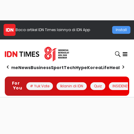
Baca artikel
IDN Times
lainnya di IDN App
Install
Home
News
Business
Sport
Tech
Hype
Korea
Life
Health
Aut
For
# Yuk Vote
Iklanin di IDN
Quiz
INSIDENESIA
You