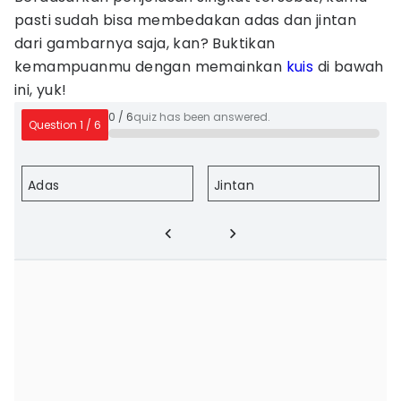
pasti sudah bisa membedakan adas dan jintan
dari gambarnya saja, kan? Buktikan
kemampuanmu dengan memainkan
kuis
di bawah
ini, yuk!
0
/
6
quiz has been answered.
Question
1
/
6
Adas
Jintan