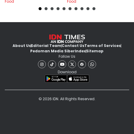
Food
Food
Fo
About Us
Editorial Team
Contact Us
Terms of Services
Pedoman Media Siber
Index
Sitemap
Follow Us
Download
© 2026 IDN. All Rights Reserved.