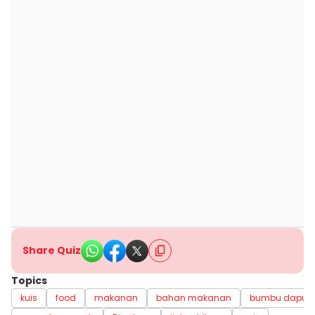
Share Quiz
Topics
kuis
food
makanan
bahan makanan
bumbu dapur