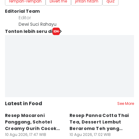
rempah-rempah
Divert me
jintan hitam
quiz
Editorial Team
Editor
Dewi Suci Rahayu
Tonton lebih seru di
Latest in Food
See More
Resep Macaroni
Resep Panna Cotta Thai
R
Panggang, Schotel
Tea, Dessert Lembut
G
Creamy Gurih Cocok
Beraroma Teh yang
T
untuk Camilan
10 Agu 2026, 17:47 WIB
Memikat
10 Agu 2026, 17:02 WIB
L
10