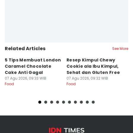
Related Articles
See More
5 Tips Membuat London
Resep Kimpul Chewy
R
Caramel Chocolate
Cookie ala Ibu Kimpul,
y
Cake Anti Gagal
Sehat dan Gluten Free
d
07 Agu 2026, 09:33 WIB
07 Agu 2026, 09:32 WIB
07
Food
Food
Fo