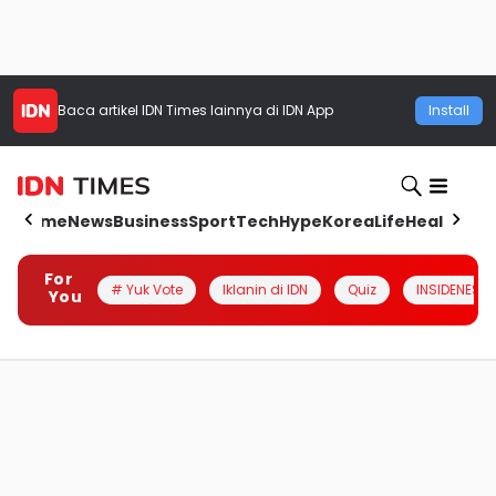
Baca artikel
IDN Times
lainnya di IDN App
Install
Home
News
Business
Sport
Tech
Hype
Korea
Life
Health
Aut
For
# Yuk Vote
Iklanin di IDN
Quiz
INSIDENESIA
You