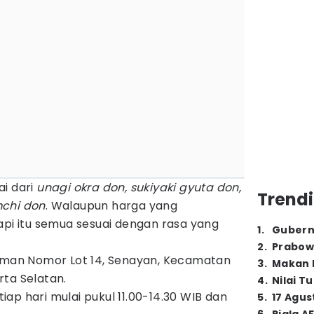
ai dari
unagi okra don, sukiyaki gyuta don,
Trendi
mchi don
. Walaupun harga yang
tapi itu semua sesuai dengan rasa yang
1
.
Gubern
2
.
Prabow
irman Nomor Lot 14, Senayan, Kecamatan
3
.
Makan B
rta Selatan.
4
.
Nilai T
tiap hari mulai pukul 11.00-14.30 WIB dan
5
.
17 Agus