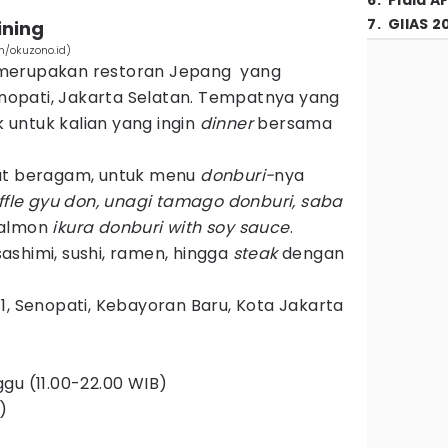
6
.
Piala A
7
.
GIIAS 2
ining
m/okuzono.id)
 merupakan restoran Jepang yang
Senopati, Jakarta Selatan. Tempatnya yang
untuk kalian yang ingin
dinner
bersama
gat beragam, untuk menu
donburi-
nya
uffle gyu don, unagi tamago donburi, saba
salmon
ikura donburi with soy sauce
.
shimi, sushi, ramen, hingga
steak
dengan
1, Senopati, Kebayoran Baru, Kota Jakarta
gu (11.00-22.00 WIB)
)