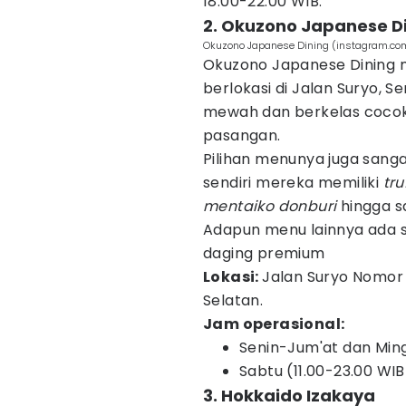
18.00-22.00 WIB.
2. Okuzono Japanese D
Okuzono Japanese Dining (instagram.co
Okuzono Japanese Dining
berlokasi di Jalan Suryo, 
mewah dan berkelas cocok 
pasangan.
Pilihan menunya juga san
sendiri mereka memiliki
tr
mentaiko donburi
hingga 
Adapun menu lainnya ada sa
daging premium
Lokasi:
Jalan Suryo Nomor 
Selatan.
Jam operasional:
Senin-Jum'at dan Ming
Sabtu (11.00-23.00 WIB
3. Hokkaido Izakaya