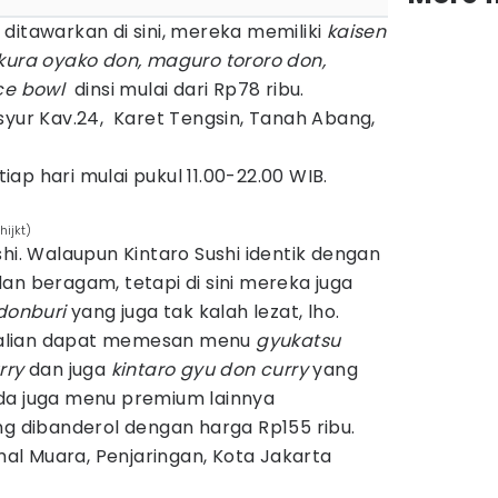
 ditawarkan di sini, mereka memiliki
kaisen
ikura oyako don, maguro tororo don,
ice bowl
dinsi mulai dari Rp78 ribu.
syur Kav.24, Karet Tengsin, Tanah Abang,
tiap hari mulai pukul 11.00-22.00 WIB.
ijkt)
shi. Walaupun Kintaro Sushi identik dengan
an beragam, tetapi di sini mereka juga
donburi
yang juga tak kalah lezat, lho.
kalian dapat memesan menu
gyukatsu
urry
dan juga
kintaro gyu don curry
yang
da juga menu premium lainnya
g dibanderol dengan harga Rp155 ribu.
amal Muara, Penjaringan, Kota Jakarta