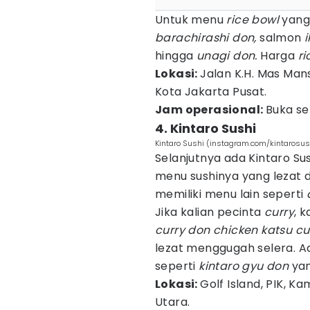
Untuk menu
rice bowl
yang
barachirashi don,
salmon
hingga
unagi don.
Harga
r
Lokasi:
Jalan K.H. Mas Man
Kota Jakarta Pusat.
Jam operasional:
Buka se
4. Kintaro Sushi
Kintaro Sushi (instagram.com/kintarosush
Selanjutnya ada Kintaro Su
menu sushinya yang lezat d
memiliki menu lain seperti
Jika kalian pecinta
curry
, 
curry don chicken katsu c
lezat menggugah selera. A
seperti
kintaro gyu don
yan
Lokasi:
Golf Island, PIK, K
Utara.