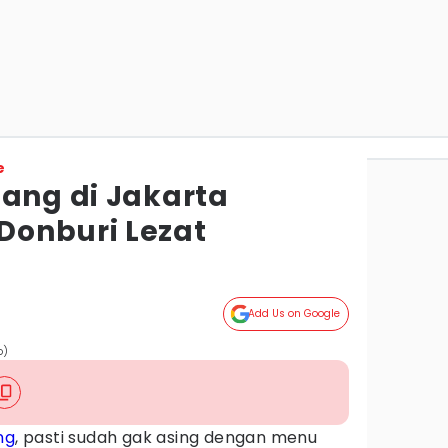
e
pang di Jakarta
onburi Lezat
Add Us on Google
o)
ng
, pasti sudah gak asing dengan menu