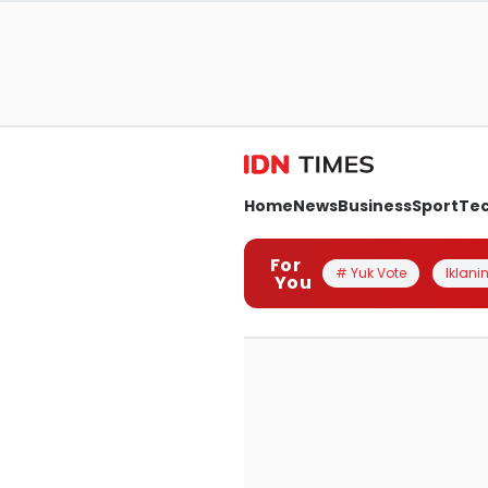
Home
News
Business
Sport
Te
For
# Yuk Vote
Iklanin
You