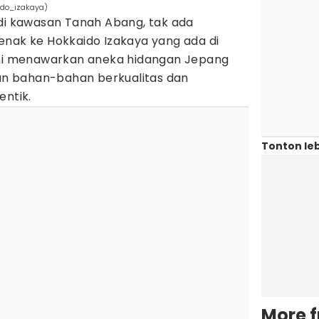
ido_izakaya)
 di kawasan Tanah Abang, tak ada
enak ke Hokkaido Izakaya yang ada di
ini menawarkan aneka hidangan Jepang
n bahan-bahan berkualitas dan
entik.
Tonton leb
More 