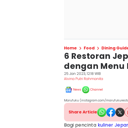
Home
Food
Dining Guid
6 Restoran Je
dengan Menu D
25 Jan 2023, 12:18 WIB
Alvina Putri Rahmanita
News
Channel
Marufuku (instagram.com/marufukurest
Share Article
Bagi pencinta
kuliner Jepa