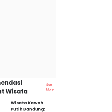
endasi
See
t Wisata
More
Wisata Kawah
Putih Bandung: