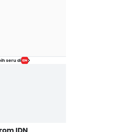
ih seru di
from IDN