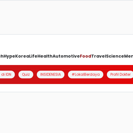
ch
Hype
Korea
Life
Health
Automotive
Food
Travel
Science
Me
 di IDN
Quiz
INSIDENESIA
#LokalBerdaya
Profil Dokter