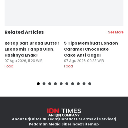
Related Articles
See More
Resep Salt Bread Butter
5 Tips Membuat London
R
Ekonomis Tanpa Ulen,
Caramel Chocolate
Co
Hasilnya Enak!
Cake Anti Gagal
S
07 Agu 2026, 11:20 WIB
07 Agu 2026, 09:33 WIB
07
Food
Food
Fo
About Us
Editorial Team
Contact Us
Terms of Services
Pedoman Media Siber
Index
Sitemap