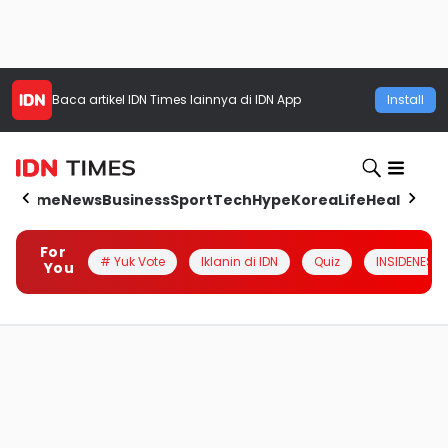
Baca artikel
IDN Times
lainnya di IDN App
Install
Home
News
Business
Sport
Tech
Hype
Korea
Life
Health
Aut
For
# Yuk Vote
Iklanin di IDN
Quiz
INSIDENESIA
You