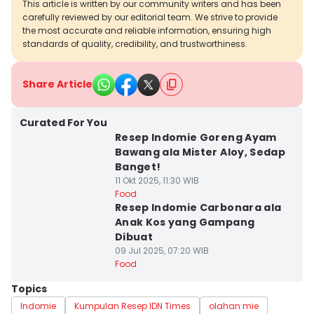
This article is written by our community writers and has been
carefully reviewed by our editorial team. We strive to provide
the most accurate and reliable information, ensuring high
standards of quality, credibility, and trustworthiness.
Share Article
Curated For You
Resep Indomie Goreng Ayam
Bawang ala Mister Aloy, Sedap
Banget!
11 Okt 2025, 11:30 WIB
Food
Resep Indomie Carbonara ala
Anak Kos yang Gampang
Dibuat
09 Jul 2025, 07:20 WIB
Food
Topics
Indomie
Kumpulan Resep IDN Times
olahan mie