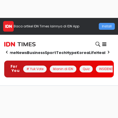
Baca artikel
IDN Times
lainnya di IDN App
Install
Home
News
Business
Sport
Tech
Hype
Korea
Life
Health
Aut
For
# Yuk Vote
Iklanin di IDN
Quiz
INSIDENESIA
You