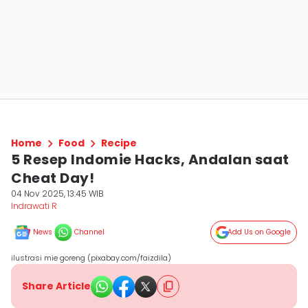
Home
Food
Recipe
5 Resep Indomie Hacks, Andalan saat
Cheat Day!
04 Nov 2025, 13:45 WIB
Indrawati R
News
Channel
Add Us on Google
ilustrasi mie goreng (pixabay.com/faizdila)
Share Article