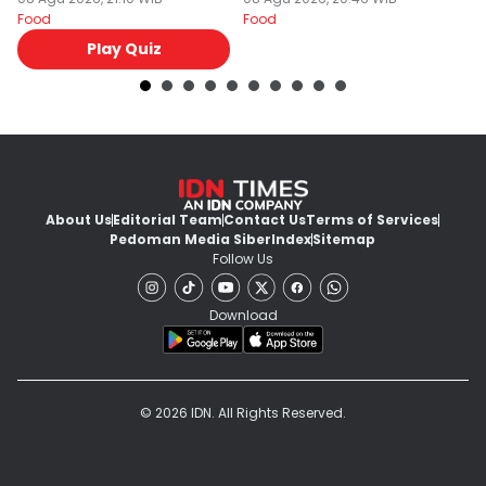
Food
Food
Fo
Play Quiz
About Us
Editorial Team
Contact Us
Terms of Services
Pedoman Media Siber
Index
Sitemap
Follow Us
Download
© 2026 IDN. All Rights Reserved.