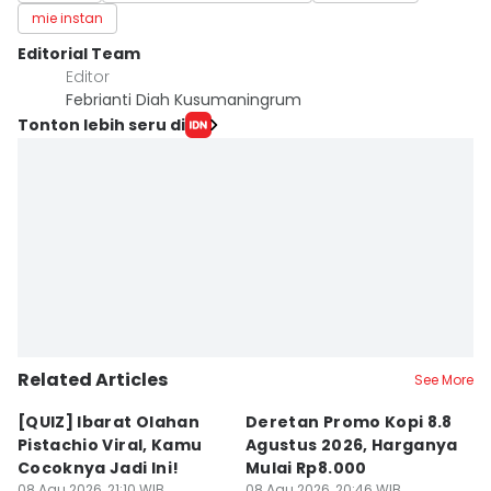
mie instan
Editorial Team
Editor
Febrianti Diah Kusumaningrum
Tonton lebih seru di
Related Articles
See More
[QUIZ] Ibarat Olahan
Deretan Promo Kopi 8.8
[Q
Pistachio Viral, Kamu
Agustus 2026, Harganya
C
Cocoknya Jadi Ini!
Mulai Rp8.000
C
08 Agu 2026, 21:10 WIB
08 Agu 2026, 20:46 WIB
08