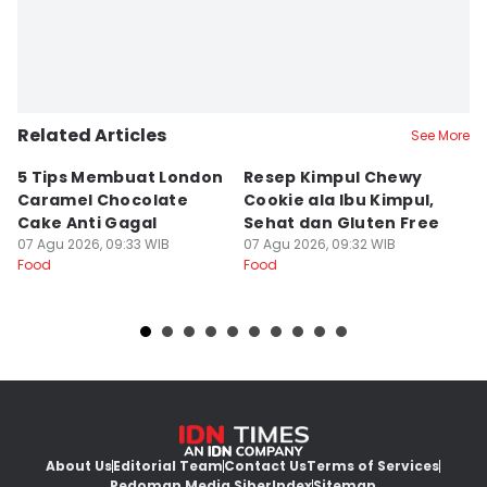
Related Articles
See More
5 Tips Membuat London
Resep Kimpul Chewy
R
Caramel Chocolate
Cookie ala Ibu Kimpul,
y
Cake Anti Gagal
Sehat dan Gluten Free
d
07 Agu 2026, 09:33 WIB
07 Agu 2026, 09:32 WIB
07
Food
Food
Fo
About Us
Editorial Team
Contact Us
Terms of Services
Pedoman Media Siber
Index
Sitemap