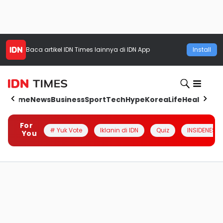
Baca artikel
IDN Times
lainnya di IDN App
Install
Home
News
Business
Sport
Tech
Hype
Korea
Life
Health
Aut
For
# Yuk Vote
Iklanin di IDN
Quiz
INSIDENESIA
You