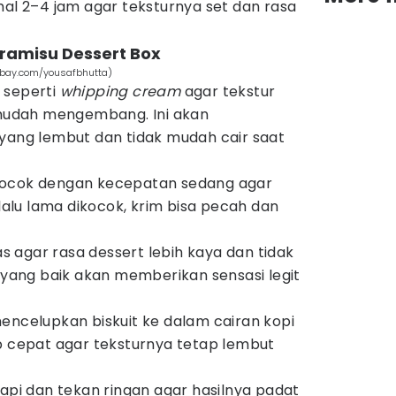
mal 2–4 jam agar teksturnya set dan rasa
ramisu Dessert Box
xabay.com/yousafbhutta)
 seperti
whipping cream
agar tekstur
 mudah mengembang. Ini akan
yang lembut dan tidak mudah cair saat
kocok dengan kecepatan sedang agar
erlalu lama dikocok, krim bisa pecah dan
tas agar rasa dessert lebih kaya dan tidak
t yang baik akan memberikan sensasi legit
encelupkan biskuit ke dalam cairan kopi
p cepat agar teksturnya tetap lembut
rapi dan tekan ringan agar hasilnya padat