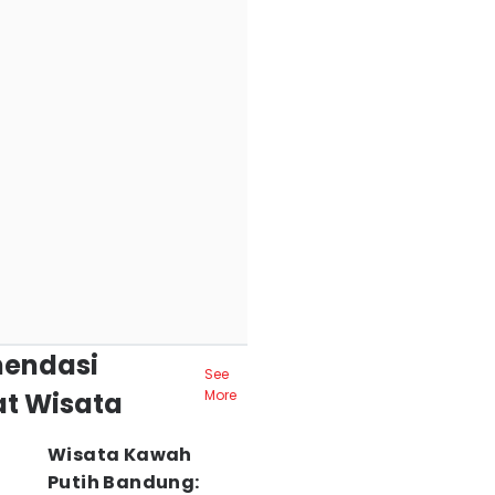
endasi
See
t Wisata
More
Wisata Kawah
Putih Bandung: