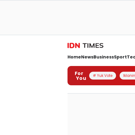
Home
News
Business
Sport
Te
For
# Yuk Vote
Iklanin
You