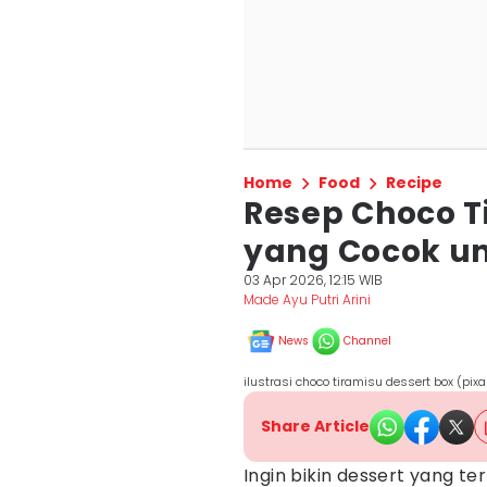
Home
Food
Recipe
Resep Choco T
yang Cocok un
03 Apr 2026, 12:15 WIB
Made Ayu Putri Arini
News
Channel
ilustrasi choco tiramisu dessert box (pi
Share Article
Ingin bikin dessert yang t