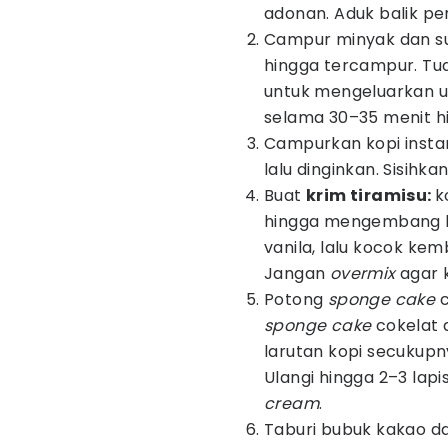
adonan. Aduk balik pe
Campur minyak dan su
hingga tercampur. Tu
untuk mengeluarkan u
selama 30–35 menit h
Campurkan kopi instan
lalu dinginkan. Sisihka
Buat
krim tiramisu:
k
hingga mengembang 
vanila, lalu kocok kem
Jangan
overmix
agar 
Potong
sponge cake
c
sponge cake
cokelat d
larutan kopi secukup
Ulangi hingga 2–3 lapis
cream
.
Taburi bubuk kakao d