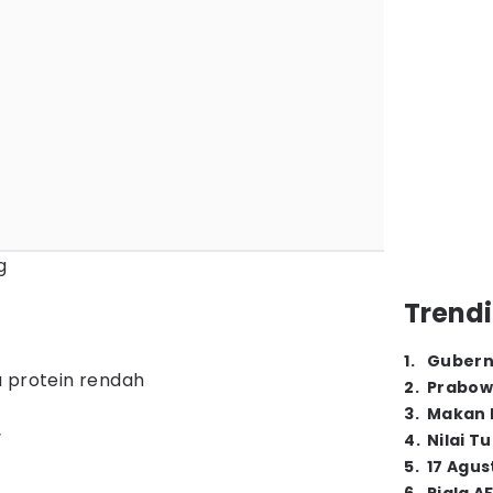
g
Trendi
1
.
Gubern
 protein rendah
2
.
Prabow
3
.
Makan B
4
.
Nilai T
5
.
17 Agus