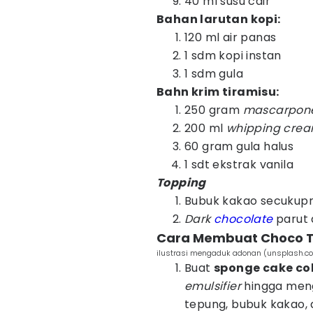
40 ml susu cair
Bahan larutan kopi:
120 ml air panas
1 sdm kopi instan
1 sdm gula
Bahn krim tiramisu:
250 gram
mascarpon
200 ml
whipping cre
60 gram gula halus
1 sdt ekstrak vanila
Topping
Bubuk kakao secukup
Dark
chocolate
parut
Cara Membuat Choco Ti
ilustrasi mengaduk adonan (unsplash.c
Buat
sponge cake co
emulsifier
hingga meng
tepung, bubuk kakao, 