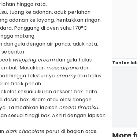
rlahan hingga rata.
su, tuang ke adonan, aduk perlahan
ang adonan ke loyang, hentakkan ringan
dara. Panggang di oven suhu 170°C
ingga matang.
 dan gula dengan air panas, aduk rata,
n sebentar.
ocok
whipping cream
dan gula halus
Tonton leb
lembut. Masukkan
mascarpone
dan
bali hingga teksturnya
creamy
dan halus.
krim tidak pecah.
okelat sesuai ukuran dessert box. Tata
i dasar box. Siram atau olesi dengan
nya. Tambahkan lapisan
cream tiramisu
.
an sesuai tinggi
box.
Akhiri dengan lapisan
an
dark chocolate
parut di bagian atas.
More 