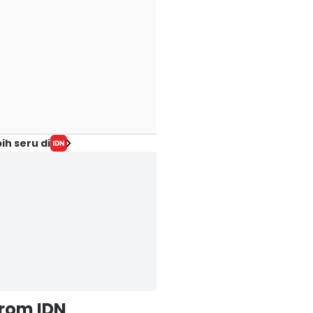
ih seru di
from IDN