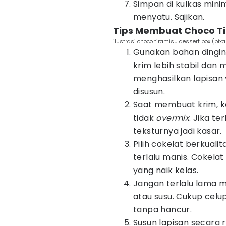
Simpan di kulkas mini
menyatu. Sajikan.
Tips Membuat Choco Ti
ilustrasi choco tiramisu dessert box (pi
Gunakan bahan dingin
krim lebih stabil dan
menghasilkan lapisan 
disusun.
Saat membuat krim, 
tidak
overmix
. Jika t
teksturnya jadi kasar.
Pilih cokelat berkuali
terlalu manis. Cokela
yang naik kelas.
Jangan terlalu lama m
atau susu. Cukup celu
tanpa hancur.
Susun lapisan secara 