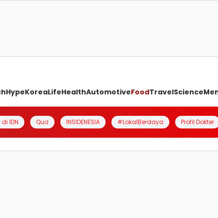
ch
Hype
Korea
Life
Health
Automotive
Food
Travel
Science
Me
 di IDN
Quiz
INSIDENESIA
#LokalBerdaya
Profil Dokter