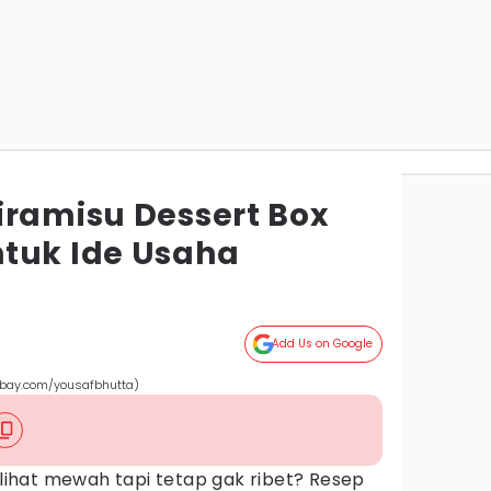
iramisu Dessert Box
tuk Ide Usaha
Add Us on Google
xabay.com/yousafbhutta)
erlihat mewah tapi tetap gak ribet? Resep