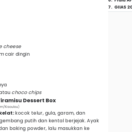
6
.
Piala A
7
.
GIIAS 2
e cheese
am
cair dingin
nya
 atau
choco chips
ramisu Dessert Box
om/Kisoulou)
kelat:
kocok telur, gula, garam, dan
embang putih dan kental berjejak. Ayak
dan baking powder, lalu masukkan ke