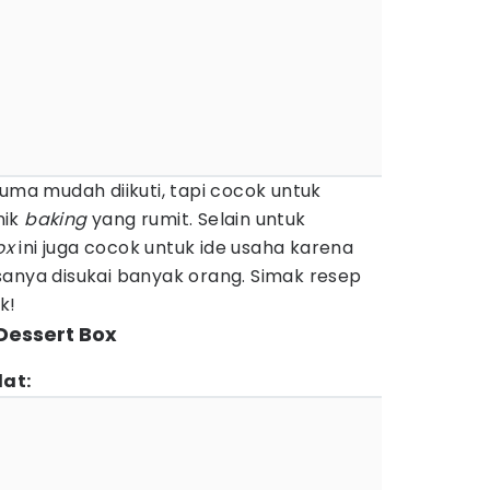
cuma mudah diikuti, tapi cocok untuk
nik
baking
yang rumit. Selain untuk
ox
ini juga cocok untuk ide usaha karena
sanya disukai banyak orang. Simak resep
k!
Dessert Box
at: