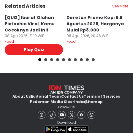
Related Articles
See More
[QUIZ] Ibarat Olahan
Deretan Promo Kopi 8.8
[Q
Pistachio Viral, Kamu
Agustus 2026, Harganya
C
Cocoknya Jadi Ini!
Mulai Rp8.000
C
08 Agu 2026, 21:10 WIB
08 Agu 2026, 20:46 WIB
08
Food
Food
Fo
Play Quiz
About Us
Editorial Team
Contact Us
Terms of Services
Pedoman Media Siber
Index
Sitemap
Follow Us
Download