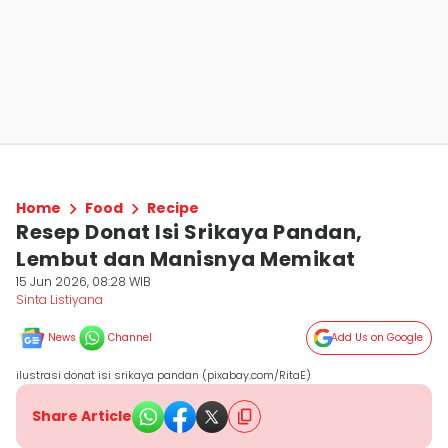
Home
Food
Recipe
Resep Donat Isi Srikaya Pandan,
Lembut dan Manisnya Memikat
15 Jun 2026, 08:28 WIB
Sinta Listiyana
News
Channel
Add Us on Google
ilustrasi donat isi srikaya pandan (pixabay.com/RitaE)
Share Article