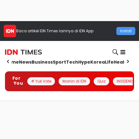
Baca artikel
IDN Times
lainnya di IDN App
Install
Home
News
Business
Sport
Tech
Hype
Korea
Life
Health
Aut
For
# Yuk Vote
Iklanin di IDN
Quiz
INSIDENESIA
You