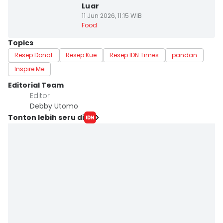
Luar
11 Jun 2026, 11:15 WIB
Food
Topics
Resep Donat
Resep Kue
Resep IDN Times
pandan
Inspire Me
Editorial Team
Editor
Debby Utomo
Tonton lebih seru di