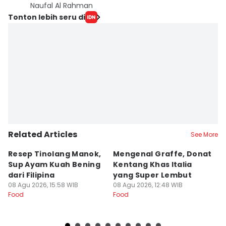
Naufal Al Rahman
Tonton lebih seru di
Related Articles
See More
Resep Tinolang Manok,
Mengenal Graffe, Donat
M
Sup Ayam Kuah Bening
Kentang Khas Italia
N
dari Filipina
yang Super Lembut
y
08 Agu 2026, 15:58 WIB
08 Agu 2026, 12:48 WIB
08
Food
Food
Fo