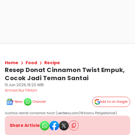
Home
Food
Recipe
Resep Donat Cinnamon Twist Empuk,
Cocok Jadi Teman Santai
13 Jun 2026, 16:20 WIB
Annisa Nur Fitriani
News
Channel
Add Us on Google
ilustrasi donat cinnamon twist (vecteezy.com/Witsanu Patipatamak)
Share Article