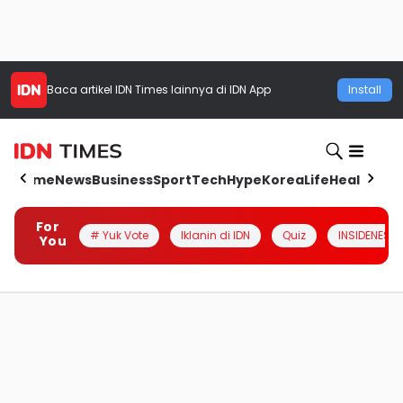
Baca artikel
IDN Times
lainnya di IDN App
Install
Home
News
Business
Sport
Tech
Hype
Korea
Life
Health
Aut
For
# Yuk Vote
Iklanin di IDN
Quiz
INSIDENESIA
You