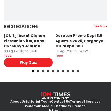
Related Articles
See More
[QUIZ] Ibarat Olahan
Deretan Promo Kopi 8.8
[Q
Pistachio Viral, Kamu
Agustus 2026, Harganya
C
Cocoknya Jadi Ini!
Mulai Rp8.000
C
08 Agu 2026, 21:10 WIB
08 Agu 2026, 20:46 WIB
08
Food
Food
Fo
Play Quiz
About Us
Editorial Team
Contact Us
Terms of Services
Pedoman Media Siber
Index
Sitemap
Follow Us