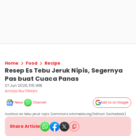
Home
Food
Recipe
Resep Es Tebu Jeruk Nipis, Segernya
Pas buat Cuaca Panas
07 Jun 2026, 11:15 WIB
Annisa Nur Fitriani
News
Channel
Add Us on Google
ilustrasi es tebu jeruk nipis (commons.wikimedia.org/Adilson Sochodolak)
Share Article