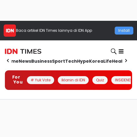
Baca artikel
IDN Times
lainnya di IDN App
Install
Home
News
Business
Sport
Tech
Hype
Korea
Life
Health
Aut
For
# Yuk Vote
Iklanin di IDN
Quiz
INSIDENESIA
You