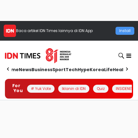
Baca artikel
IDN Times
lainnya di IDN App
Install
Home
News
Business
Sport
Tech
Hype
Korea
Life
Health
Aut
For
# Yuk Vote
Iklanin di IDN
Quiz
INSIDENESIA
You