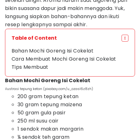
setelah dingin. Aroma harum saat digoreng pun
bikin suasana dapur jadi makin menggoda. Yuk,
langsung siapkan bahan-bahannya dan ikuti
resep lengkapnya sampai akhir.
Table of Content
Bahan Mochi Goreng Isi Cokelat
Cara Membuat Mochi Goreng Isi Cokelat
Tips Membuat
Bahan Mochi Goreng Isi Cokelat
ilustrasi tepung ketan (pixabay.com/u_ozasl6z8zh)
200 gram tepung ketan
30 gram tepung maizena
50 gram gula pasir
250 ml susu cair
1 sendok makan margarin
¼ sendok teh garam