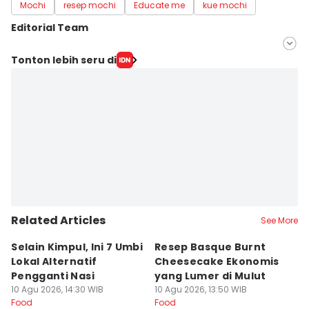
Mochi
resep mochi
Educate me
kue mochi
Editorial Team
Editor
Tonton lebih seru di
Erick Akbar
Editor
Inaf Mei
Related Articles
See More
⁠Selain Kimpul, Ini 7 Umbi
Resep Basque Burnt
A
Lokal Alternatif
Cheesecake Ekonomis
P
Pengganti Nasi
yang Lumer di Mulut
y
10 Agu 2026, 14:30 WIB
10 Agu 2026, 13:50 WIB
10
Food
Food
Fo