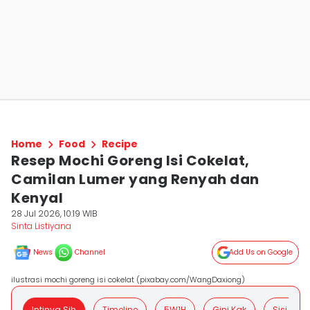
Home
Food
Recipe
Resep Mochi Goreng Isi Cokelat,
Camilan Lumer yang Renyah dan
Kenyal
28 Jul 2026, 10:19 WIB
Sinta Listiyana
News
Channel
Add Us on Google
ilustrasi mochi goreng isi cokelat (pixabay.com/WangDaxiong)
Intinya Sih
Timeline
5W1H
Gini Kak
Sisi Posit