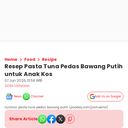
Home
Food
Recipe
Resep Pasta Tuna Pedas Bawang Putih
untuk Anak Kos
07 Jun 2026, 13:58 WIB
Sinta Listiyana
News
Channel
Add Us on Google
ilustrasi pasta tuna pedas bawang putih (pixabay.com/joshuemd)
Share Article