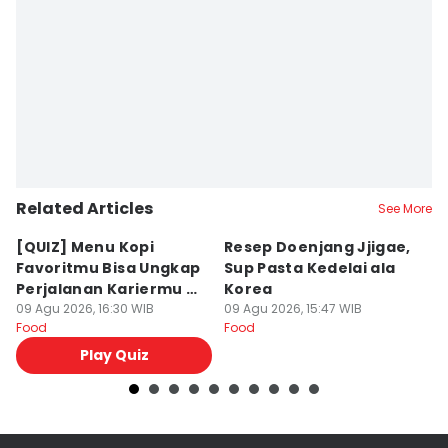
Related Articles
See More
⁠[QUIZ] Menu Kopi
Resep Doenjang Jjigae,
R
Favoritmu Bisa Ungkap
Sup Pasta Kedelai ala
Ri
Perjalanan Kariermu di
Korea
S
Masa Depan
09 Agu 2026, 16:30 WIB
09 Agu 2026, 15:47 WIB
09
Food
Food
Fo
Play Quiz