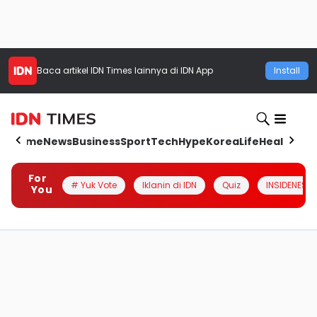
Baca artikel
IDN Times
lainnya di IDN App
Install
Home
News
Business
Sport
Tech
Hype
Korea
Life
Health
Aut
For
# Yuk Vote
Iklanin di IDN
Quiz
INSIDENESIA
You