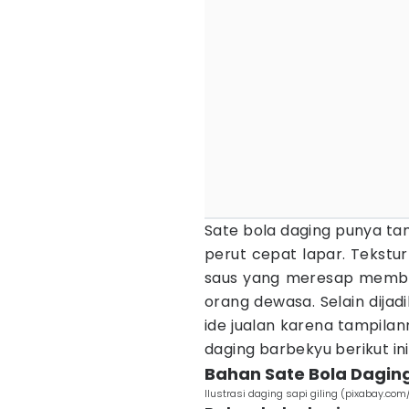
Sate bola daging punya ta
perut cepat lapar. Tekstu
saus yang meresap membua
orang dewasa. Selain dijad
ide jualan karena tampila
daging barbekyu berikut ini
Bahan Sate Bola Dagin
Ilustrasi daging sapi giling (pixabay.com