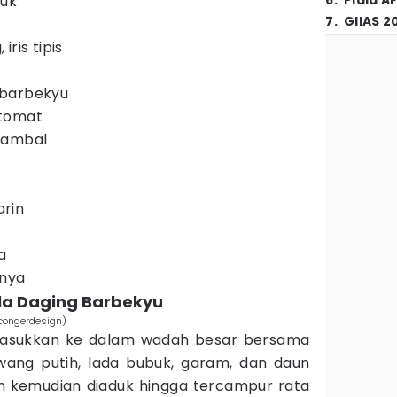
buk
6
.
Piala A
7
.
GIIAS 2
ris tipis
 barbekyu
 tomat
sambal
rin
a
pnya
la Daging Barbekyu
/congerdesign)
imasukkan ke dalam wadah besar bersama
awang putih, lada bubuk, garam, dan daun
 kemudian diaduk hingga tercampur rata