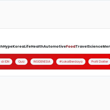
ch
Hype
Korea
Life
Health
Automotive
Food
Travel
Science
Me
 di IDN
Quiz
INSIDENESIA
#LokalBerdaya
Profil Dokter