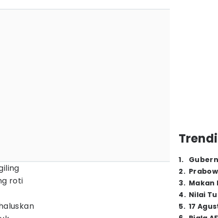
Trendi
1
.
Gubern
iling
2
.
Prabow
g roti
3
.
Makan B
4
.
Nilai T
 haluskan
5
.
17 Agus