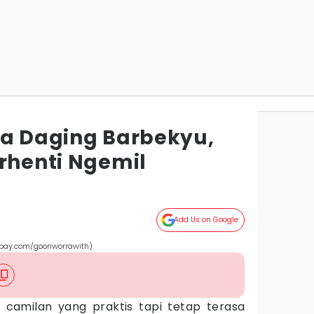
la Daging Barbekyu,
erhenti Ngemil
Add Us on Google
xabay.com/goonworrawith)
 camilan yang praktis tapi tetap terasa