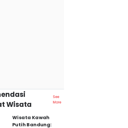
endasi
See
t Wisata
More
Wisata Kawah
Putih Bandung: