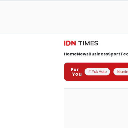
Home
News
Business
Sport
Te
For
# Yuk Vote
Iklanin
You