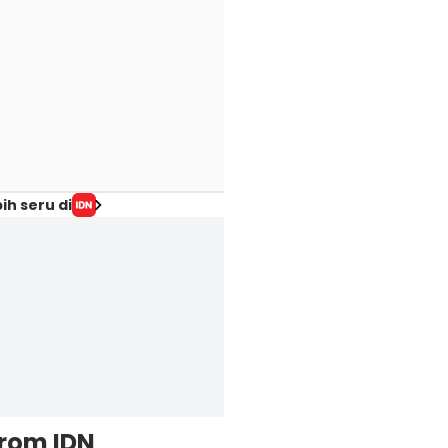
ih seru di
from IDN