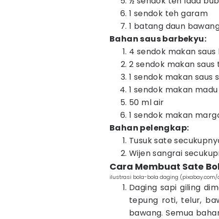
½ sendok teh lada bu
1 sendok teh garam
1 batang daun bawang, i
Bahan saus barbekyu:
4 sendok makan saus
2 sendok makan saus
1 sendok makan saus 
1 sendok makan madu
50 ml air
1 sendok makan marga
Bahan pelengkap:
Tusuk sate secukupny
Wijen sangrai secuku
Cara Membuat Sate Bo
ilustrasi bola-bola daging (pixabay.com
Daging sapi giling d
tepung roti, telur, b
bawang. Semua bahan