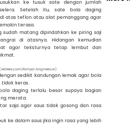
itusukkan ke tusuk sate dengan jumlah
selera. Setelah itu, sate bola daging
di atas teflon atau alat pemanggang agar
emakin terasa.
 sudah matang dipindahkan ke piring saji
sangrai di atasnya. Hidangan kemudian
ngat agar teksturnya tetap lembut dan
nikmat.
 (vecteezy.com/Kampol Jongmeesuk)
dengan sedikit kandungan lemak agar bola
tidak keras.
la daging terlalu besar supaya bagian
ng merata.
ar saja agar saus tidak gosong dan rasa
 ke dalam saus jika ingin rasa yang lebih