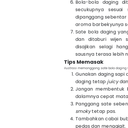
Bola-bola daging d
secukupnya sesuai 
dipanggang sebentar 
aroma barbekyunya s
Sate bola daging yang
dan ditaburi wijen 
disajikan selagi ha
sausnya terasa lebih 
Tips Memasak
ilustrasi memanggang sate bola daging
Gunakan daging sapi 
daging tetap
juicy
dan 
Jangan membentuk bo
dalamnya cepat mata
Panggang sate sebent
smoky
tetap pas.
Tambahkan cabai bubuk
pedas dan menggigit.