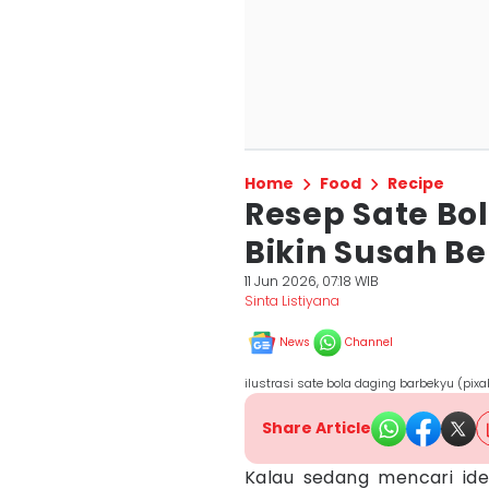
Home
Food
Recipe
Resep Sate Bo
Bikin Susah B
11 Jun 2026, 07:18 WIB
Sinta Listiyana
News
Channel
ilustrasi sate bola daging barbekyu (pi
Share Article
Kalau sedang mencari ide