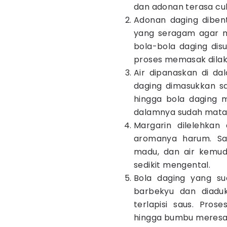
dan adonan terasa cu
Adonan daging dibent
yang seragam agar ma
bola-bola daging disu
proses memasak dilak
Air dipanaskan di da
daging dimasukkan sa
hingga bola daging
dalamnya sudah mata
Margarin dilelehkan
aromanya harum. Sa
madu, dan air kemud
sedikit mengental.
Bola daging yang s
barbekyu dan diadu
terlapisi saus. Pro
hingga bumbu meresa