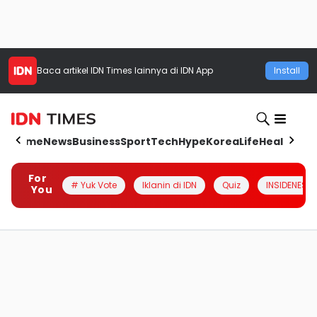
Baca artikel
IDN Times
lainnya di IDN App
Install
Home
News
Business
Sport
Tech
Hype
Korea
Life
Health
Aut
For
# Yuk Vote
Iklanin di IDN
Quiz
INSIDENESIA
You