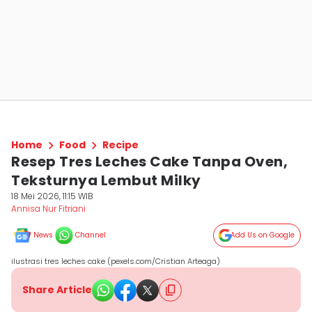
Home
Food
Recipe
Resep Tres Leches Cake Tanpa Oven,
Teksturnya Lembut Milky
18 Mei 2026, 11:15 WIB
Annisa Nur Fitriani
News
Channel
Add Us on Google
ilustrasi tres leches cake (pexels.com/Cristian Arteaga)
Share Article