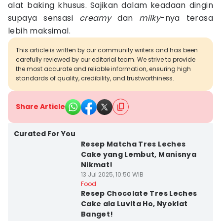
alat baking khusus. Sajikan dalam keadaan dingin
supaya sensasi
creamy
dan
milky
-nya terasa
lebih maksimal.
This article is written by our community writers and has been
carefully reviewed by our editorial team. We strive to provide
the most accurate and reliable information, ensuring high
standards of quality, credibility, and trustworthiness.
Share Article
Curated For You
Resep Matcha Tres Leches
Cake yang Lembut, Manisnya
Nikmat!
13 Jul 2025, 10:50 WIB
Food
Resep Chocolate Tres Leches
Cake ala Luvita Ho, Nyoklat
Banget!