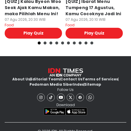
[QUIZ] Kalau Byeon Woo
[QUIZ] Ibarat Menu
R
Seok Ajak Kamu Makan,
Tumpeng 17 Agustus,
Bu
maka Pilihlah Menu Ini!
Kamu Cocoknya Jadi Ini
L
07 Agu 2026, 20:30 WIB
07 Agu 2026, 20:10 WIB
M
07
Food
Food
Fo
Play Quiz
Play Quiz
About Us
Editorial Team
Contact Us
Terms of Services
Pedoman Media Siber
Index
Sitemap
Follow Us
Download