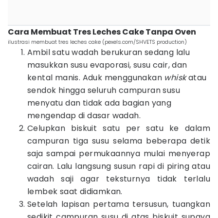
Cara Membuat Tres Leches Cake Tanpa Oven
ilustrasi membuat tres leches cake (pexels.com/SHVETS production)
Ambil satu wadah berukuran sedang lalu
masukkan susu evaporasi, susu cair, dan
kental manis. Aduk menggunakan
whisk
atau
sendok hingga seluruh campuran susu
menyatu dan tidak ada bagian yang
mengendap di dasar wadah.
Celupkan biskuit satu per satu ke dalam
campuran tiga susu selama beberapa detik
saja sampai permukaannya mulai menyerap
cairan. Lalu langsung susun rapi di piring atau
wadah saji agar teksturnya tidak terlalu
lembek saat didiamkan.
Setelah lapisan pertama tersusun, tuangkan
sedikit campuran susu di atas biskuit supaya