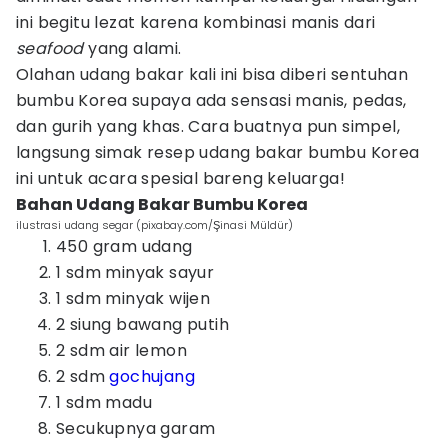
ini begitu lezat karena kombinasi manis dari
seafood
yang alami.
Olahan udang bakar kali ini bisa diberi sentuhan
bumbu Korea supaya ada sensasi manis, pedas,
dan gurih yang khas. Cara buatnya pun simpel,
langsung simak resep udang bakar bumbu Korea
ini untuk acara spesial bareng keluarga!
Bahan Udang Bakar Bumbu Korea
ilustrasi udang segar (pixabay.com/Şinasi Müldür)
450 gram udang
1 sdm minyak sayur
1 sdm minyak wijen
2 siung bawang putih
2 sdm air lemon
2 sdm
gochujang
1 sdm madu
Secukupnya garam