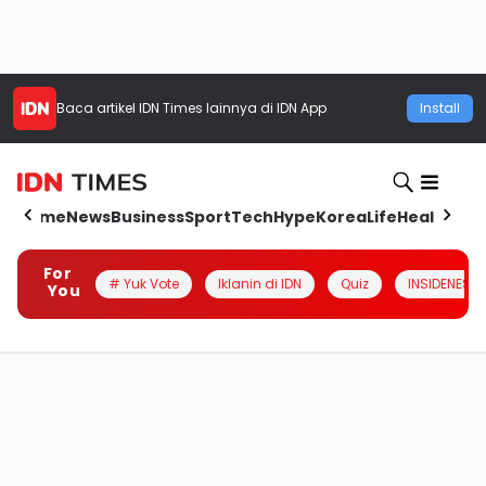
Baca artikel
IDN Times
lainnya di IDN App
Install
Home
News
Business
Sport
Tech
Hype
Korea
Life
Health
Aut
For
# Yuk Vote
Iklanin di IDN
Quiz
INSIDENESIA
You