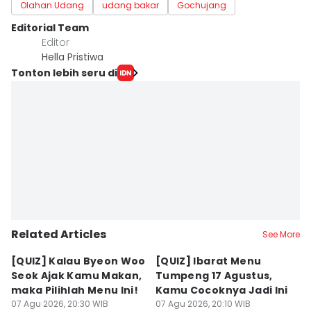
Olahan Udang
udang bakar
Gochujang
Editorial Team
Editor
Hella Pristiwa
Tonton lebih seru di
Related Articles
See More
[QUIZ] Kalau Byeon Woo
[QUIZ] Ibarat Menu
R
Seok Ajak Kamu Makan,
Tumpeng 17 Agustus,
Bu
maka Pilihlah Menu Ini!
Kamu Cocoknya Jadi Ini
L
07 Agu 2026, 20:30 WIB
07 Agu 2026, 20:10 WIB
M
07