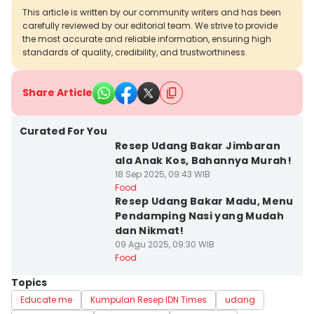
This article is written by our community writers and has been
carefully reviewed by our editorial team. We strive to provide
the most accurate and reliable information, ensuring high
standards of quality, credibility, and trustworthiness.
Share Article
Curated For You
Resep Udang Bakar Jimbaran
ala Anak Kos, Bahannya Murah!
18 Sep 2025, 09:43 WIB
Food
Resep Udang Bakar Madu, Menu
Pendamping Nasi yang Mudah
dan Nikmat!
09 Agu 2025, 09:30 WIB
Food
Topics
Educate me
Kumpulan Resep IDN Times
udang