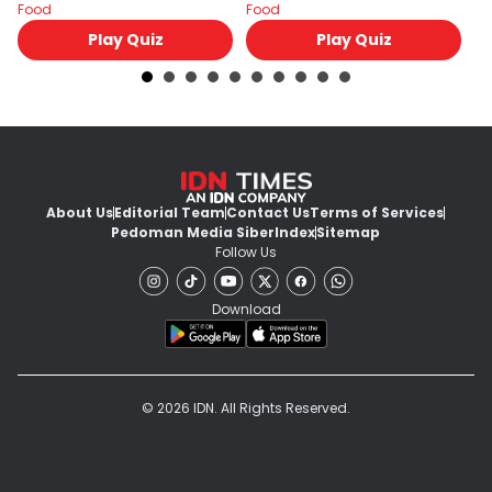
Food
Food
Fo
Play Quiz
Play Quiz
About Us
Editorial Team
Contact Us
Terms of Services
Pedoman Media Siber
Index
Sitemap
Follow Us
Download
© 2026 IDN. All Rights Reserved.