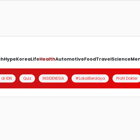
ch
Hype
Korea
Life
Health
Automotive
Food
Travel
Science
Me
 di IDN
Quiz
INSIDENESIA
#LokalBerdaya
Profil Dokter