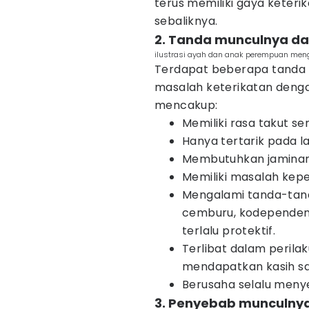
terus memiliki gaya keter
sebaliknya.
2. Tanda munculnya da
ilustrasi ayah dan anak perempuan men
Terdapat beberapa tanda ya
masalah keterikatan denga
mencakup:
Memiliki rasa takut sen
Hanya tertarik pada lak
Membutuhkan jaminan 
Memiliki masalah kep
Mengalami tanda-tand
cemburu, kodependen 
terlalu protektif.
Terlibat dalam perilak
mendapatkan kasih s
Berusaha selalu men
3. Penyebab munculnya