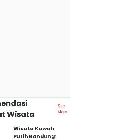
endasi
See
t Wisata
More
Wisata Kawah
Putih Bandung: