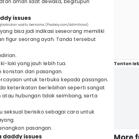
ikatan aman saat dewasa, begitupun
ddy issues
ghabiskan waktu bersama (Pixabay.com/ddimitrova)
ng bisa jadi indikasi seseorang memiliki
n figur seorang ayah. Tanda tersebut
dirian.
i-laki yang jauh lebih tua.
Tonton leb
konstan dari pasangan.
ercayaan untuk terbuka kepada pasangan.
a keterikatan berlebihan seperti sangat
atau hubungan tidak seimbang, serta
u seksual berisiko sebagai cara untuk
ayang.
yenangkan pasangan.
More 
 daddy issues