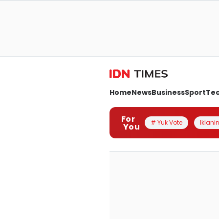
Home
News
Business
Sport
Te
For
# Yuk Vote
Iklanin
You