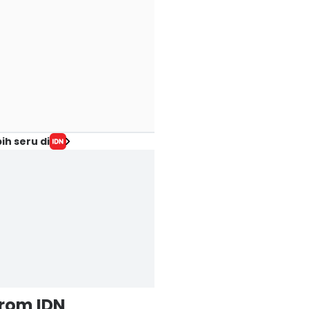
ih seru di
from IDN