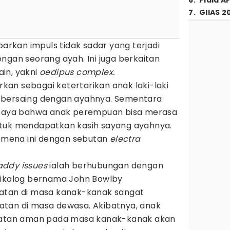
6
.
Piala A
7
.
GIIAS 2
kan impuls tidak sadar yang terjadi
ngan seorang ayah. Ini juga berkaitan
in, yakni
oedipus complex.
kan sebagai ketertarikan anak laki-laki
 bersaing dengan ayahnya. Sementara
ercaya bahwa anak perempuan bisa merasa
ntuk mendapatkan kasih sayang ayahnya.
nomena ini dengan sebutan
e
lectra
addy issues
ialah berhubungan dengan
sikolog bernama John Bowlby
katan di masa kanak-kanak sangat
tan di masa dewasa. Akibatnya, anak
ikatan aman pada masa kanak-kanak akan