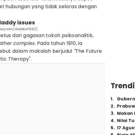
ri hubungan yang tidak selaras dengan
daddy issues
abay.com/skalekar1992)
cetus dari gagasan tokoh psikoanalitik,
ather complex.
Pada tahun 1910, ia
sebut dalam makalah berjudul
"
The Future
tic Therapy".
Trendi
1
.
Gubern
2
.
Prabow
3
.
Makan B
4
.
Nilai T
5
.
17 Agus