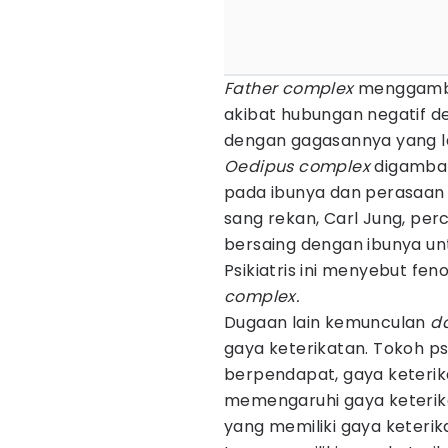
Father complex
menggambar
akibat hubungan negatif de
dengan gagasannya yang la
Oedipus complex
digambar
pada ibunya dan perasaan
sang rekan, Carl Jung, p
bersaing dengan ibunya u
Psikiatris ini menyebut fe
complex.
Dugaan lain kemunculan
d
gaya keterikatan. Tokoh p
berpendapat, gaya keteri
memengaruhi gaya keterika
yang memiliki gaya keter