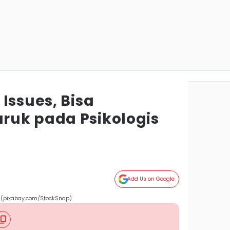
Issues, Bisa
uk pada Psikologis
Add Us on Google
 (pixabay.com/StockSnap)