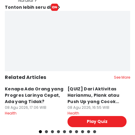
Nuruliar F
Tonton lebih seru di
Related Articles
See More
Kenapa Ada Orang yang
[QUIZ] Dari Aktivitas
A
Progres Larinya Cepat,
Harianmu, Plank atau
K
Ada yang Tidak?
Push Up yang Cocok
d
08 Agu 2026, 17:06 WIB
Buatmu?
08 Agu 2026, 16:55 WIB
S
08
Health
Health
He
Play Quiz