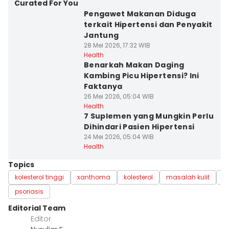
Curated For You
Pengawet Makanan Diduga
terkait Hipertensi dan Penyakit
Jantung
28 Mei 2026, 17:32 WIB
Health
Benarkah Makan Daging
Kambing Picu Hipertensi? Ini
Faktanya
26 Mei 2026, 05:04 WIB
Health
7 Suplemen yang Mungkin Perlu
Dihindari Pasien Hipertensi
24 Mei 2026, 05:04 WIB
Health
Topics
kolesterol tinggi
xanthoma
kolesterol
masalah kulit
ku
psoriasis
Editorial Team
Editor