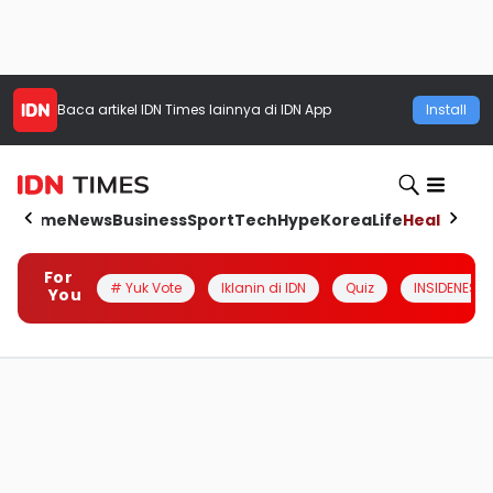
Baca artikel
IDN Times
lainnya di IDN App
Install
Home
News
Business
Sport
Tech
Hype
Korea
Life
Health
Aut
For
# Yuk Vote
Iklanin di IDN
Quiz
INSIDENESIA
You