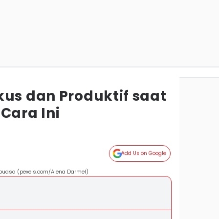
kus dan Produktif saat
Cara Ini
Add Us on Google
t puasa (pexels.com/Alena Darmel)