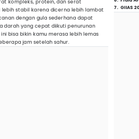
6
.
Piala A
t kompleks, protein, dan serat
7
.
GIIAS 2
ebih stabil karena dicerna lebih lambat
akanan dengan gula sederhana dapat
 darah yang cepat diikuti penurunan
 ini bisa bikin kamu merasa lebih lemas
beberapa jam setelah sahur.