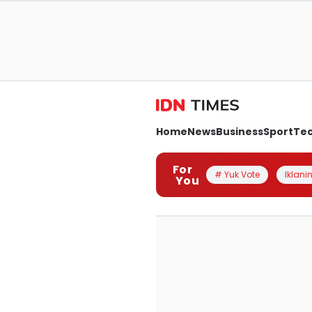
Home
News
Business
Sport
Te
For
# Yuk Vote
Iklanin
You