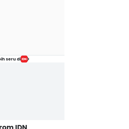
ih seru di
from IDN