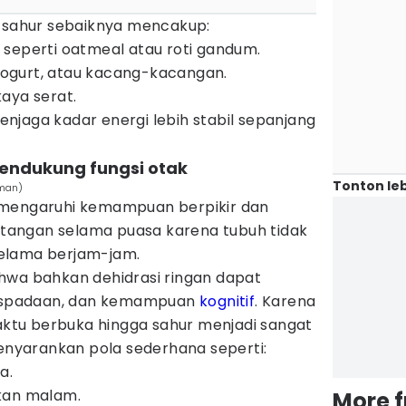
, sahur sebaiknya mencakup:
seperti oatmeal atau roti gandum.
 yogurt, atau kacang-kacangan.
aya serat.
njaga kadar energi lebih stabil sepanjang
mendukung fungsi otak
Tonton leb
dman)
emengaruhi kemampuan berpikir dan
antangan selama puasa karena tubuh tidak
elama berjam-jam.
hwa bahkan dehidrasi ringan dapat
aspadaan, dan kemampuan
kognitif
. Karena
waktu berbuka hingga sahur menjadi sangat
menyarankan pola sederhana seperti:
a.
kan malam.
More 