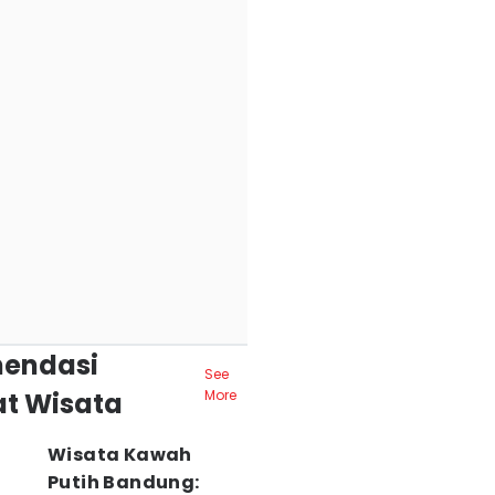
endasi
See
t Wisata
More
Wisata Kawah
Putih Bandung: