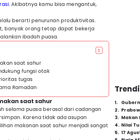
rasi
. Akibatnya kamu bisa mengantuk,
elalu berarti penurunan produktivitas.
t, banyak orang tetap dapat bekerja
jalankan ibadah puasa.
makan saat sahur
ndukung fungsi otak
rioritas tugas
selama Ramadan
Trendi
a makan saat sahur
1
.
Gubern
uh selama puasa berasal dari cadangan
2
.
Prabow
rsimpan. Karena tidak ada asupan
3
.
Makan B
ilihan makanan saat sahur menjadi sangat
4
.
Nilai T
5
.
17 Agus