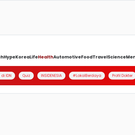
ch
Hype
Korea
Life
Health
Automotive
Food
Travel
Science
Me
 di IDN
Quiz
INSIDENESIA
#LokalBerdaya
Profil Dokter