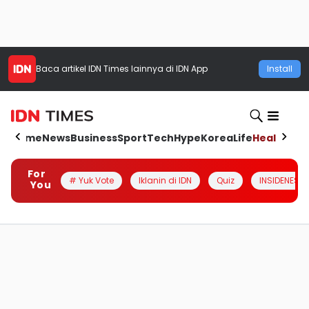
Baca artikel
IDN Times
lainnya di IDN App
Install
Home
News
Business
Sport
Tech
Hype
Korea
Life
Health
Aut
For
# Yuk Vote
Iklanin di IDN
Quiz
INSIDENESIA
You