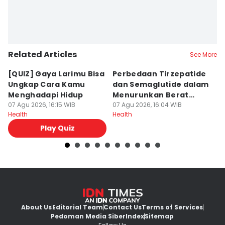
Nuruliar F
Related Articles
See More
[QUIZ] Gaya Larimu Bisa
Perbedaan Tirzepatide
[Q
Ungkap Cara Kamu
dan Semaglutide dalam
K
Menghadapi Hidup
Menurunkan Berat
G
07 Agu 2026, 16:15 WIB
Badan
07 Agu 2026, 16:04 WIB
C
07
Health
Health
He
Play Quiz
About Us
Editorial Team
Contact Us
Terms of Services
Pedoman Media Siber
Index
Sitemap