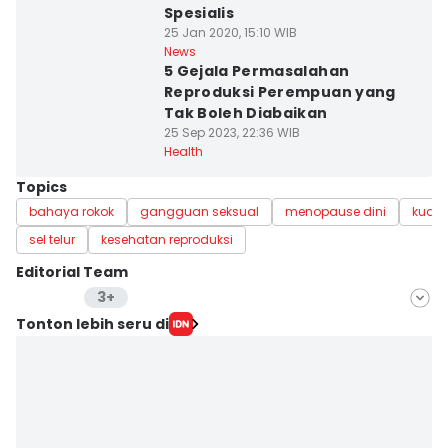
Spesialis
25 Jan 2020, 15:10 WIB
News
5 Gejala Permasalahan
Reproduksi Perempuan yang
Tak Boleh Diabaikan
25 Sep 2023, 22:36 WIB
Health
Topics
bahaya rokok
gangguan seksual
menopause dini
kuali
sel telur
kesehatan reproduksi
Editorial Team
3+
Editor
Tonton lebih seru di
Mayang Ulfah Narimanda
Editor
Nena Zakiah
Editor