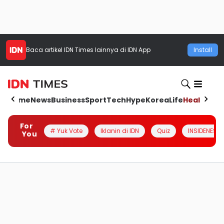
Baca artikel
IDN Times
lainnya di IDN App
Install
Home
News
Business
Sport
Tech
Hype
Korea
Life
Health
Aut
For
# Yuk Vote
Iklanin di IDN
Quiz
INSIDENESIA
You