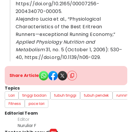
https://doi.org/10.2165/00007256-
200434070-00005.
Alejandro Lucia et al., “Physiological
Characteristics of the Best Eritrean
Runners—exceptional Running Economy,”
Applied Physiology Nutrition and
Metabolism
31, no. 5 (October 1, 2006): 530–
40, https://doi.org/10.1139/h06-029.
Share Article
Topics
Lari
tinggi badan
tubuh tinggi
tubuh pendek
running
Fitness
pace lari
Editorial Team
Editor
Nuruliar F