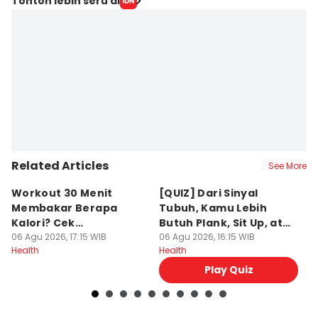
Tonton lebih seru di
Related Articles
See More
Workout 30 Menit
[QUIZ] Dari Sinyal
S
Membakar Berapa
Tubuh, Kamu Lebih
A
Kalori? Cek
Butuh Plank, Sit Up, atau
K
Perbandingannya
06 Agu 2026, 17:15 WIB
Push Up?
06 Agu 2026, 16:15 WIB
06
Health
Health
He
Play Quiz