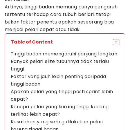
Artinya, tinggi badan memang punya pengaruh
tertentu terhadap cara tubuh berlari, tetapi
bukan faktor penentu apakah seseorang bisa
menjadi pelari cepat atau tidak.
Table of Content
Tinggi badan memengaruhi panjang langkah
Banyak pelari elite tubuhnya tidak terlalu
tinggi
Faktor yang jauh lebih penting daripada
tinggi badan
Apakah pelari yang tinggi pasti sprint lebih
cepat?
Kenapa pelari yang kurang tinggi kadang
terlihat lebih cepat?
Kesalahan yang sering dilakukan pelari
karena tinggi badan