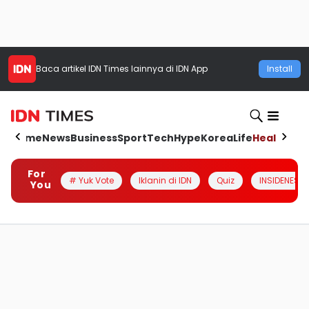
Baca artikel
IDN Times
lainnya di IDN App
Install
Home
News
Business
Sport
Tech
Hype
Korea
Life
Health
Aut
For
# Yuk Vote
Iklanin di IDN
Quiz
INSIDENESIA
You