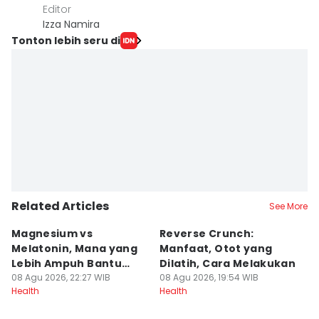
Editor
Izza Namira
Tonton lebih seru di
Related Articles
See More
Magnesium vs
Reverse Crunch:
B
Melatonin, Mana yang
Manfaat, Otot yang
M
Lebih Ampuh Bantu
Dilatih, Cara Melakukan
I
Tidur?
08 Agu 2026, 22:27 WIB
08 Agu 2026, 19:54 WIB
08
Health
Health
He