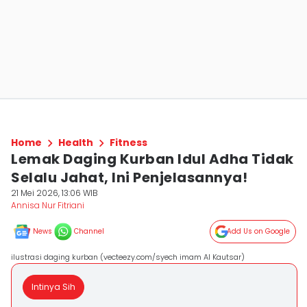
Home
Health
Fitness
Lemak Daging Kurban Idul Adha Tidak
Selalu Jahat, Ini Penjelasannya!
21 Mei 2026, 13:06 WIB
Annisa Nur Fitriani
News
Channel
Add Us on Google
ilustrasi daging kurban (vecteezy.com/syech imam Al Kautsar)
Intinya Sih