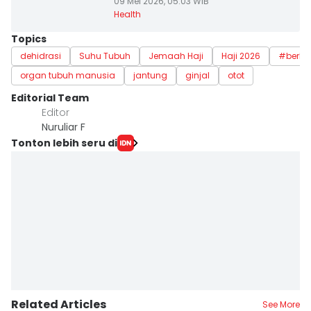
09 Mei 2026, 05:03 WIB
Health
Topics
dehidrasi
Suhu Tubuh
Jemaah Haji
Haji 2026
#berhaj
organ tubuh manusia
jantung
ginjal
otot
Editorial Team
Editor
Nuruliar F
Tonton lebih seru di
Related Articles
See More