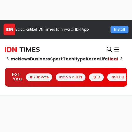
Baca artikel
IDN Times
lainnya di IDN App
Install
Home
News
Business
Sport
Tech
Hype
Korea
Life
Health
Aut
For
# Yuk Vote
Iklanin di IDN
Quiz
INSIDENESIA
You