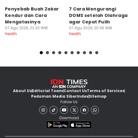
Penyebab Buah Zakar
7 Cara Mengurangi
S
Kendur dan Cara
DOMS setelah Olahraga
Mi
Mengatasinya
agar Cepat Pulih
p
07 Agu 2026, 22:20 WIB
07 Agu 2026, 20:36 WIB
07
Health
Health
He
About Us
Editorial Team
Contact Us
Terms of Services
Pedoman Media Siber
Index
Sitemap
Follow Us
Download