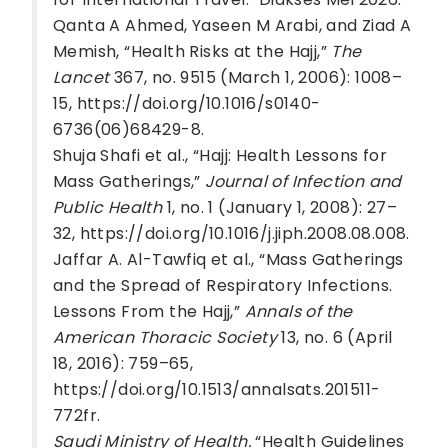
Qanta A Ahmed, Yaseen M Arabi, and Ziad A
Memish, “Health Risks at the Hajj,”
The
Lancet
367, no. 9515 (March 1, 2006): 1008–
15, https://doi.org/10.1016/s0140-
6736(06)68429-8.
Shuja Shafi et al., “Hajj: Health Lessons for
Mass Gatherings,”
Journal of Infection and
Public Health
1, no. 1 (January 1, 2008): 27–
32, https://doi.org/10.1016/j.jiph.2008.08.008.
Jaffar A. Al-Tawfiq et al., “Mass Gatherings
and the Spread of Respiratory Infections.
Lessons From the Hajj,”
Annals of the
American Thoracic Society
13, no. 6 (April
18, 2016): 759–65,
https://doi.org/10.1513/annalsats.201511-
772fr.
Saudi Ministry of Health.
“Health Guidelines