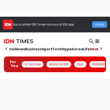
Baca artikel
IDN Times
lainnya di IDN App
Install
Home
News
Business
Sport
Tech
Hype
Korea
Life
Health
Aut
For
# Yuk Vote
Iklanin di IDN
Quiz
INSIDENESIA
You