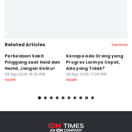
Related Articles
See More
Perbedaan Sakit
Kenapa Ada Orang yang
[Q
Pinggang saat Haid dan
Progres Larinya Cepat,
H
Hamil, Jangan Keliru!
Ada yang Tidak?
P
08 Agu 2026, 18:24 WIB
08 Agu 2026, 17:06 WIB
B
08
Health
Health
He