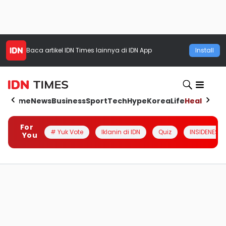
Baca artikel
IDN Times
lainnya di IDN App
Install
Home
News
Business
Sport
Tech
Hype
Korea
Life
Health
Aut
For
# Yuk Vote
Iklanin di IDN
Quiz
INSIDENESIA
You