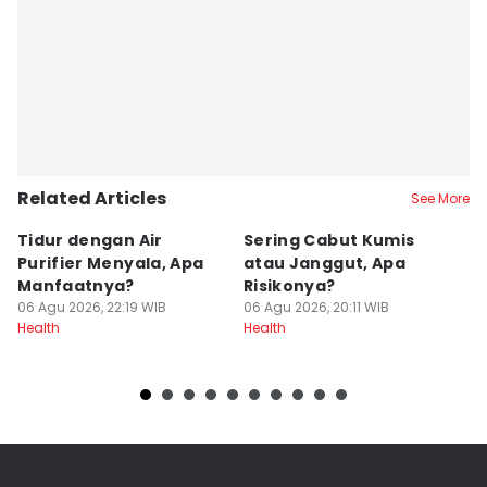
Related Articles
See More
Tidur dengan Air
Sering Cabut Kumis
S
Purifier Menyala, Apa
atau Janggut, Apa
B
Manfaatnya?
Risikonya?
A
06 Agu 2026, 22:19 WIB
06 Agu 2026, 20:11 WIB
06
Health
Health
He