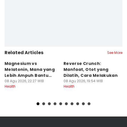
Related Articles
See More
Magnesium vs
Reverse Crunch:
B
Melatonin, Mana yang
Manfaat, Otot yang
M
Lebih Ampuh Bantu
Dilatih, Cara Melakukan
I
Tidur?
08 Agu 2026, 22:27 WIB
08 Agu 2026, 19:54 WIB
08
Health
Health
He