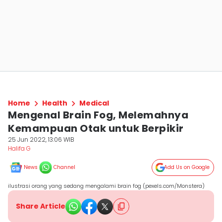
Home
Health
Medical
Mengenal Brain Fog, Melemahnya
Kemampuan Otak untuk Berpikir
25 Jun 2022, 13:06 WIB
Halifa G
News
Channel
Add Us on Google
ilustrasi orang yang sedang mengalami brain fog (pexels.com/Monstera)
Share Article