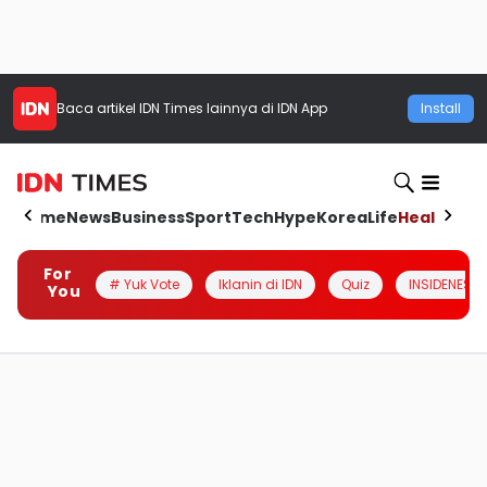
Baca artikel
IDN Times
lainnya di IDN App
Install
Home
News
Business
Sport
Tech
Hype
Korea
Life
Health
Aut
For
# Yuk Vote
Iklanin di IDN
Quiz
INSIDENESIA
You