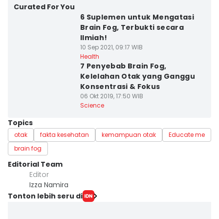
Curated For You
6 Suplemen untuk Mengatasi
Brain Fog, Terbukti secara
Ilmiah!
10 Sep 2021, 09:17 WIB
Health
7 Penyebab Brain Fog,
Kelelahan Otak yang Ganggu
Konsentrasi & Fokus
06 Okt 2019, 17:50 WIB
Science
Topics
otak
fakta kesehatan
kemampuan otak
Educate me
brain fog
Editorial Team
Editor
Izza Namira
Tonton lebih seru di