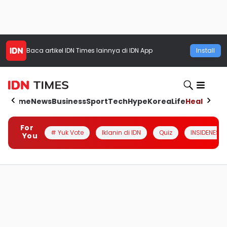
Baca artikel
IDN Times
lainnya di IDN App
Install
Home
News
Business
Sport
Tech
Hype
Korea
Life
Health
Aut
For
# Yuk Vote
Iklanin di IDN
Quiz
INSIDENESIA
You