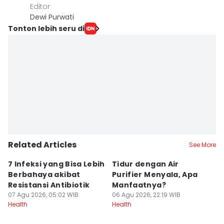
Editor
Dewi Purwati
Tonton lebih seru di
Related Articles
See More
7 Infeksi yang Bisa Lebih
Tidur dengan Air
S
Berbahaya akibat
Purifier Menyala, Apa
a
Resistansi Antibiotik
Manfaatnya?
R
07 Agu 2026, 05:02 WIB
06 Agu 2026, 22:19 WIB
06
Health
Health
He