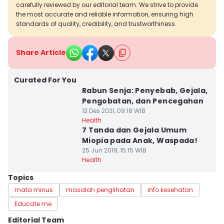
carefully reviewed by our editorial team. We strive to provide
the most accurate and reliable information, ensuring high
standards of quality, credibility, and trustworthiness.
Share Article
Curated For You
Rabun Senja: Penyebab, Gejala,
Pengobatan, dan Pencegahan
13 Des 2021, 09:18 WIB
Health
7 Tanda dan Gejala Umum
Miopia pada Anak, Waspada!
25 Jun 2019, 15:15 WIB
Health
Topics
mata minus
masalah penglihatan
info kesehatan
Educate me
Editorial Team