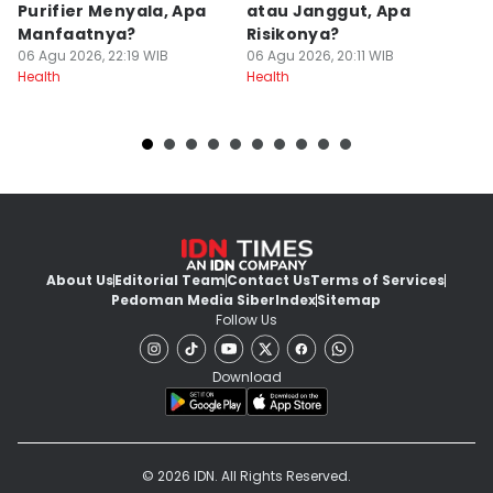
Purifier Menyala, Apa
atau Janggut, Apa
B
Manfaatnya?
Risikonya?
A
06 Agu 2026, 22:19 WIB
06 Agu 2026, 20:11 WIB
06
Health
Health
He
About Us
Editorial Team
Contact Us
Terms of Services
Pedoman Media Siber
Index
Sitemap
Follow Us
Download
© 2026 IDN. All Rights Reserved.