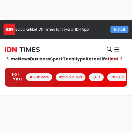
Baca artikel
IDN Times
lainnya di IDN App
Install
Home
News
Business
Sport
Tech
Hype
Korea
Life
Health
Aut
For
# Yuk Vote
Iklanin di IDN
Quiz
INSIDENESIA
You