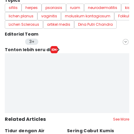
Topics
sifilis
herpes
psoriasis
ruam
neurodermatitis
kista
lichen planus
vaginitis
moluskum kontagiosum
Folikuliti
Lichen Sclerosus
artikel medis
Dina Putri Chandra
Editorial Team
3+
Editor
Tonton lebih seru di
Nuruliar F
Editor
Misrohatun H
Editor
Delvia Y Oktaviani
Related Articles
See More
Tidur dengan Air
Sering Cabut Kumis
S