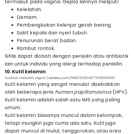
termasuk pada vagina. Gejala lainnya meliputi:
Kelelahan.
Demam.
Pembengkakan kelenjar getah bening.
Sakit kepala dan nyeri tubuh.
Penurunan berat badan.
Rambut rontok.
Sifilis dapat diobati dengan penisilin atau antibiotik
lain untuk individu yang alergi terhadap penisilin.
10. Kutil kelamin
ilustrasi masalah vagina (vecteezy.com/114902090457753899543)
Kutil kelamin yang sangat menular disebabkan
oleh beberapa jenis
human papillomavirus
(HPV).
Kutil kelamin adalah salah satu IMS yang paling
umum.
Kutil kelamin biasanya muncul dalam kelompok,
tetapi mungkin juga cuma ada satu. Kutil juga
dapat muncul di mulut, tenggorokan, atau area